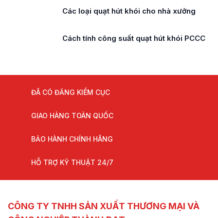
Các loại quạt hút khói cho tòa nhà cao
tầng
Cách tính lưu lượng quạt hút khói
ĐÃ CÓ ĐĂNG KIỂM CỤC
GIAO HÀNG TOÀN QUỐC
BẢO HÀNH CHÍNH HÃNG
HỖ TRỢ KỸ THUẬT 24/7
CÔNG TY TNHH SẢN XUẤT THƯƠNG MẠI VÀ