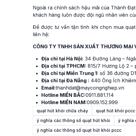
Ngoài ra chính sách hậu mãi của Thành Đạt 
khách hàng luôn được đội ngũ nhân viên của 
Để được tư vấn tận tình khi chọn mua quạt
liên hệ:
CÔNG TY TNHH SẢN XUẤT THƯƠNG MẠI 
Địa chỉ tại Hà Nội:
34 Đường Láng – Ngã
Địa chỉ tại TPHCM:
815/7 Hương Lộ 2 – 
Địa chỉ tại Miền Trung 1:
số 36 đường D1
Địa chỉ tại Đà Nẵng :
440 Ông Ích Khiêm
Email:
thanhdat@maycongnghiep.vn
Hotline MIỀN BẮC:
0911.881.114
Hotline MIỀN NAM:
0909.152.999
quạt hút khói chữa cháy
quạt hút khói pccc
ý nghĩa các thông số quạt hút khói
ý nghĩa 
ý nghĩa các thông số quạt hút khói pccc