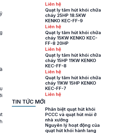
Liên hệ
Quạt ly tâm hút khói chữa
ỹ
cháy 25HP 18.5KW
KENKO KEC-FF-9
Liên hệ
g
Quạt ly tâm hút khói chữa
cháy 15KW KENKO KEC-
FF-8 20HP
Liên hệ
Quạt ly tâm hút khói chữa
cháy 15HP 11KW KENKO
KEC-FF-8
à
Liên hệ
Quạt ly tâm hút khói chữa
cháy 11KW 15HP KENKO
ụ
KEC-FF-7
Liên hệ
ới
TIN TỨC MỚI
Phân biệt quạt hút khói
t
PCCC và quạt hút mùi ở
nhà xưởng
h
Nguyên lý hoạt động của
quạt hút khói hành lang