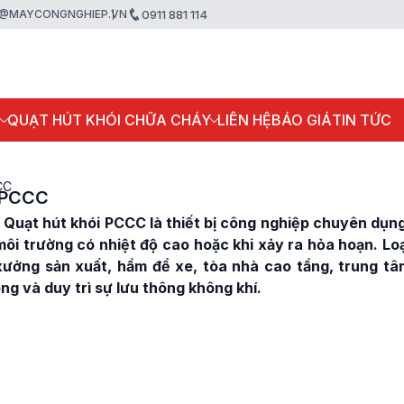
@MAYCONGNGHIEP.VN
0911 881 114
P
QUẠT HÚT KHÓI CHỮA CHÁY
LIÊN HỆ
BÁO GIÁ
TIN TỨC
CC
i PCCC
 Quạt hút khói PCCC là thiết bị công nghiệp chuyên dụng
môi trường có nhiệt độ cao hoặc khi xảy ra hỏa hoạn. Loạ
xưởng sản xuất, hầm để xe, tòa nhà cao tầng, trung tâ
ng và duy trì sự lưu thông không khí.