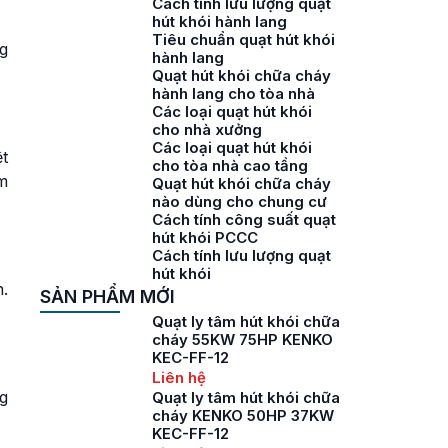
Cách tính lưu lượng quạt
hút khói hành lang
Tiêu chuẩn quạt hút khói
ng
hành lang
Quạt hút khói chữa cháy
hành lang cho tòa nhà
Các loại quạt hút khói
cho nhà xưởng
Các loại quạt hút khói
t
cho tòa nhà cao tầng
m
Quạt hút khói chữa cháy
nào dùng cho chung cư
Cách tính công suất quạt
hút khói PCCC
Cách tính lưu lượng quạt
hút khói
n.
SẢN PHẨM MỚI
Quạt ly tâm hút khói chữa
cháy 55KW 75HP KENKO
KEC-FF-12
Liên hệ
ng
Quạt ly tâm hút khói chữa
cháy KENKO 50HP 37KW
KEC-FF-12