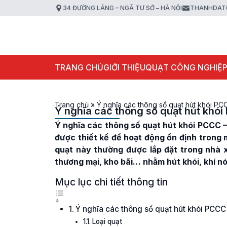
34 ĐƯỜNG LÁNG – NGÃ TƯ SỞ – HÀ NỘI
THANHDAT
TRANG CHỦ
GIỚI THIỆU
QUẠT CÔNG NGHIỆ
Trang chủ
»
Ý nghĩa các thông số quạt hút khói PC
Ý nghĩa các thông số quạt hút khó
Ý nghĩa các thông số quạt hút khói PCCC
–
được thiết kế để hoạt động ổn định trong 
quạt này thường được lắp đặt trong nhà 
thương mại, kho bãi… nhằm hút khói, khí nó
Mục lục chi tiết thông tin
Ý nghĩa các thông số quạt hút khói PCCC
Loại quạt