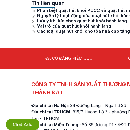
Tin liên quan
Phân biệt quạt hút khói PCCC và quạt hút 
Nguyên lý hoạt động của quạt hút khói hàn
Lưu ý khi lựa chọn quạt hút khói hành lang
Vai trò của quạt hút khói hành lang
Các loại quạt hút khói cho tòa nhà cao tầng
ĐÃ CÓ ĐĂNG KIỂM CỤC
CÔNG TY TNHH SẢN XUẤT THƯƠNG M
THÀNH ĐẠT
Địa chỉ tại Hà Nội:
34 Đường Láng - Ngã Tư Sở -
Địa chỉ tại TPHCM:
815/7 Hương Lộ 2 - phường Bì
Tân - TPHCM
Chat Zalo
Địa chỉ tại Miền Trung :
Số 36 đường D1 - KĐT Đ