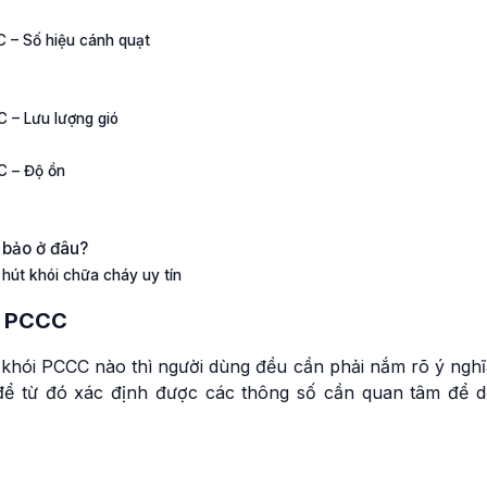
C – Số hiệu cánh quạt
C – Lưu lượng gió
C – Độ ồn
 bảo ở đâu?
hút khói chữa cháy uy tín
ói PCCC
 khói PCCC nào thì người dùng đều cần phải nắm rõ ý nghĩ
 để từ đó xác định được các thông số cần quan tâm để d