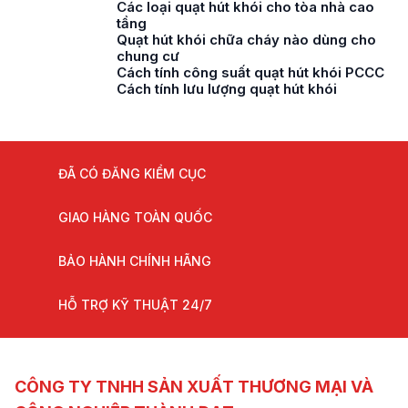
Các loại quạt hút khói cho tòa nhà cao
tầng
Quạt hút khói chữa cháy nào dùng cho
chung cư
Cách tính công suất quạt hút khói PCCC
Cách tính lưu lượng quạt hút khói
ĐÃ CÓ ĐĂNG KIỂM CỤC
GIAO HÀNG TOÀN QUỐC
BẢO HÀNH CHÍNH HÃNG
HỖ TRỢ KỸ THUẬT 24/7
CÔNG TY TNHH SẢN XUẤT THƯƠNG MẠI VÀ