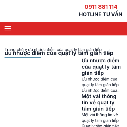
0911 881 114
HOTLINE TƯ VẤN
Trang chủ
»
ưu nhược điểm của quạt ly tâm gián tiếp
ưu nhược điểm của quạt ly tâm gián tiếp
Ưu nhược điểm
của quạt ly tâm
gián tiếp
Ưu nhược điểm của
quạt ly tâm gián tiếp
Ưu nhược điểm của
Một vài thông
quạt ly tâm gián tiếp –
Quạt ly tâm gián tiếp
tin về quạt ly
là một trong những
tâm gián tiếp
sản phẩm quạt công
Một vài thông tin về
nghiệp đang được
quạt ly tâm gián tiếp
bán chạy nhất hiện
Quạt ly tâm gián tiếp