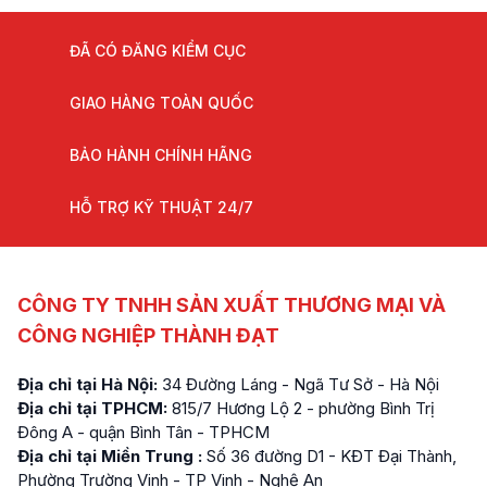
ĐÃ CÓ ĐĂNG KIỂM CỤC
GIAO HÀNG TOÀN QUỐC
BẢO HÀNH CHÍNH HÃNG
HỖ TRỢ KỸ THUẬT 24/7
CÔNG TY TNHH SẢN XUẤT THƯƠNG MẠI VÀ
CÔNG NGHIỆP THÀNH ĐẠT
Địa chỉ tại Hà Nội:
34 Đường Láng - Ngã Tư Sở - Hà Nội
Địa chỉ tại TPHCM:
815/7 Hương Lộ 2 - phường Bình Trị
Đông A - quận Bình Tân - TPHCM
Địa chỉ tại Miền Trung :
Số 36 đường D1 - KĐT Đại Thành,
Phường Trường Vinh - TP Vinh - Nghệ An