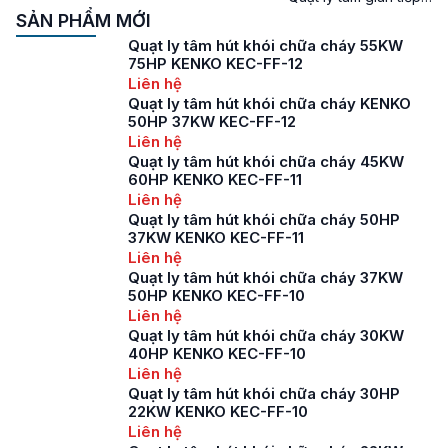
nay. Các sản phẩm
là một trong những
SẢN PHẨM MỚI
quạt ly tâm gián tiếp
sản phẩm nổi bật
Quạt ly tâm hút khói chữa cháy 55KW
hiện được sử dụng
trong dòng quạt ly
75HP KENKO KEC-FF-12
vào các hệ […]
tâm công nghiệp,
Liên hệ
được thiết kế đặc biệt
Quạt ly tâm hút khói chữa cháy KENKO
để đáp ứng nhu cầu
50HP 37KW KEC-FF-12
thông gió và xử lý
Liên hệ
không khí trong nhiều
Quạt ly tâm hút khói chữa cháy 45KW
ứng dụng khác nhau.
60HP KENKO KEC-FF-11
Loại quạt […]
Liên hệ
Quạt ly tâm hút khói chữa cháy 50HP
37KW KENKO KEC-FF-11
Liên hệ
Quạt ly tâm hút khói chữa cháy 37KW
50HP KENKO KEC-FF-10
Liên hệ
Quạt ly tâm hút khói chữa cháy 30KW
40HP KENKO KEC-FF-10
Liên hệ
Quạt ly tâm hút khói chữa cháy 30HP
22KW KENKO KEC-FF-10
Liên hệ