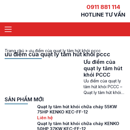
0911 881 114
HOTLINE TƯ VẤN
Trang chủ
»
ưu điểm của quạt ly tâm hút khói pccc
ưu điểm của quạt ly tâm hút khói pccc
Ưu điểm của
quạt ly tâm hút
khói PCCC
Ưu điểm của quạt ly
tâm hút khói PCCC –
Quạt ly tâm hút khói
chữa cháy, quạt ly
SẢN PHẨM MỚI
tâm hút khói PCCC là
Quạt ly tâm hút khói chữa cháy 55KW
loại quạt ly tâm công
75HP KENKO KEC-FF-12
nghiệp được tin dùng
Liên hệ
ở hệ thống thông gió,
Quạt ly tâm hút khói chữa cháy KENKO
hút khói được sử
50HP 37KW KEC-FF-12