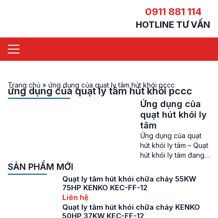
0911 881 114
HOTLINE TƯ VẤN
Trang chủ
»
ứng dụng của quạt ly tâm hút khói pccc
ứng dụng của quạt ly tâm hút khói pccc
Ứng dụng của
quạt hút khói ly
tâm
Ứng dụng của quạt
hút khói ly tâm – Quạt
hút khói ly tâm đang
là 1 trong những dòng
SẢN PHẨM MỚI
quạt hút khói chữa
Quạt ly tâm hút khói chữa cháy 55KW
cháy được nhiều chủ
75HP KENKO KEC-FF-12
đầu tư, nhà thầu lựa
Liên hệ
chọn để trang bị vào
Quạt ly tâm hút khói chữa cháy KENKO
các hệ thống PCCC,
50HP 37KW KEC-FF-12