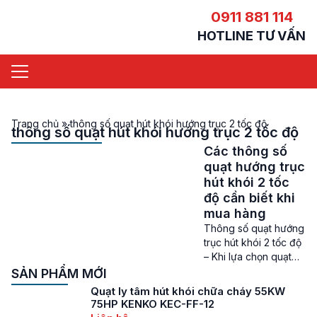
0911 881 114
HOTLINE TƯ VẤN
Trang chủ
»
thông số quạt hút khói hướng trục 2 tốc độ
thông số quạt hút khói hướng trục 2 tốc độ
Các thông số
quạt hướng trục
hút khói 2 tốc
độ cần biết khi
mua hàng
Thông số quạt hướng
trục hút khói 2 tốc độ
– Khi lựa chọn quạt
hướng trục hút khói 2
SẢN PHẨM MỚI
tốc độ, khách hàng
Quạt ly tâm hút khói chữa cháy 55KW
thường chỉ quan tâm
75HP KENKO KEC-FF-12
đến giá thành hoặc