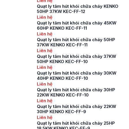
Liên hệ
thương hiệu mà quên
Quạt ly tâm hút khói chữa cháy KENKO
mất một yếu tố quan
50HP 37KW KEC-FF-12
trọng hơn đó các
Liên hệ
thông số kỹ thuật của
Quạt ly tâm hút khói chữa cháy 45KW
quạt. Thông số kỹ
60HP KENKO KEC-FF-11
thuật […]
Liên hệ
Quạt ly tâm hút khói chữa cháy 50HP
37KW KENKO KEC-FF-11
Liên hệ
Quạt ly tâm hút khói chữa cháy 37KW
50HP KENKO KEC-FF-10
Liên hệ
Quạt ly tâm hút khói chữa cháy 30KW
40HP KENKO KEC-FF-10
Liên hệ
Quạt ly tâm hút khói chữa cháy 30HP
22KW KENKO KEC-FF-10
Liên hệ
Quạt ly tâm hút khói chữa cháy 22KW
30HP KENKO KEC-FF-9
Liên hệ
Quạt ly tâm hút khói chữa cháy 25HP
18.5KW KENKO KEC-FF-9