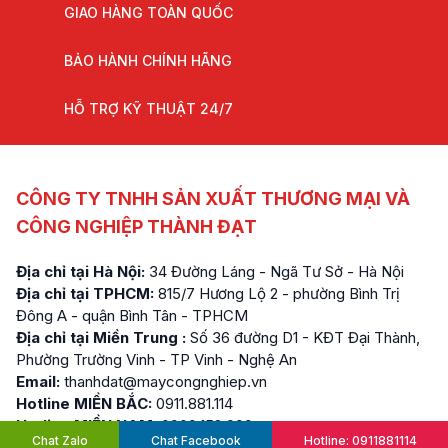
GIAO HÀNG TOÀN QUỐC
BẢO HÀNH CHÍNH HÃNG
HỖ TRỢ KỸ THUẬT 24/7
CÔNG TY TNHH SẢN XUẤT THƯƠNG MẠI VÀ
CÔNG NGHIỆP THÀNH ĐẠT
Địa chỉ tại Hà Nội:
34 Đường Láng - Ngã Tư Sở - Hà Nội
Địa chỉ tại TPHCM:
815/7 Hương Lộ 2 - phường Bình Trị
Đông A - quận Bình Tân - TPHCM
Địa chỉ tại Miền Trung :
Số 36 đường D1 - KĐT Đại Thành,
Phường Trường Vinh - TP Vinh - Nghệ An
Email:
thanhdat@maycongnghiep.vn
Hotline MIỀN BẮC:
0911.881.114
Hotline MIỀN NAM:
0909.152.999
Chat Zalo
Chat Facebook
Hotline: 0911881114