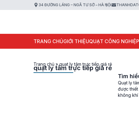
34 ĐƯỜNG LÁNG – NGÃ TƯ SỞ – HÀ NỘI
THANHDAT
TRANG CHỦ
GIỚI THIỆU
QUẠT CÔNG NGHIỆ
Trang chủ
»
quạt ly tâm trực tiếp giá rẻ
quạt ly tâm trực tiếp giá rẻ
Tìm hiể
Quạt ly tâ
được thiế
không khí
lớn, lực h