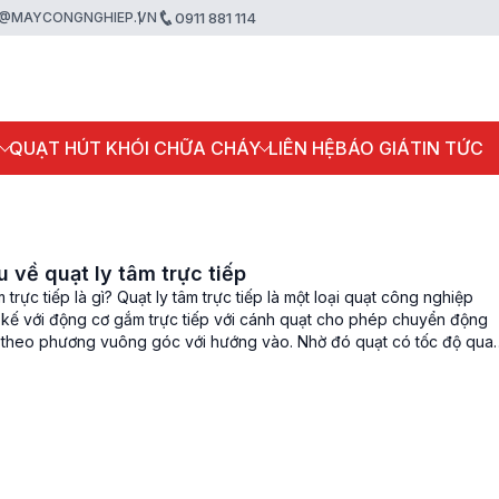
@MAYCONGNGHIEP.VN
0911 881 114
P
QUẠT HÚT KHÓI CHỮA CHÁY
LIÊN HỆ
BÁO GIÁ
TIN TỨC
u về quạt ly tâm trực tiếp
m trực tiếp là gì? Quạt ly tâm trực tiếp là một loại quạt công nghiệp
t kế với động cơ gắm trực tiếp với cánh quạt cho phép chuyển động
 theo phương vuông góc với hướng vào. Nhờ đó quạt có tốc độ qua
út mạnh, tạo […]