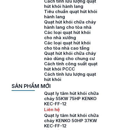
Cách tính lưu lượng quạt
hút khói hành lang
Tiêu chuẩn quạt hút khói
hành lang
Quạt hút khói chữa cháy
hành lang cho tòa nhà
Các loại quạt hút khói
cho nhà xưởng
Các loại quạt hút khói
cho tòa nhà cao tầng
Quạt hút khói chữa cháy
nào dùng cho chung cư
Cách tính công suất quạt
hút khói PCCC
Cách tính lưu lượng quạt
hút khói
SẢN PHẨM MỚI
Quạt ly tâm hút khói chữa
cháy 55KW 75HP KENKO
KEC-FF-12
Liên hệ
Quạt ly tâm hút khói chữa
cháy KENKO 50HP 37KW
KEC-FF-12