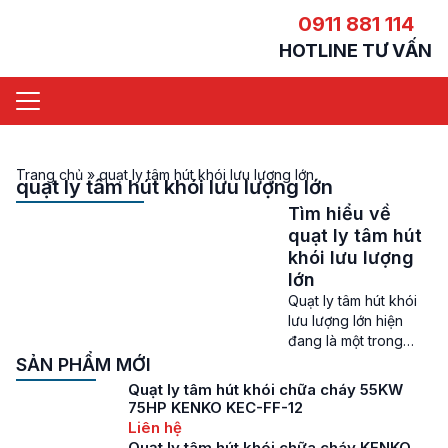
0911 881 114
HOTLINE TƯ VẤN
Trang chủ
»
quạt ly tâm hút khói lưu lượng lớn
quạt ly tâm hút khói lưu lượng lớn
Tìm hiểu về
quạt ly tâm hút
khói lưu lượng
lớn
Quạt ly tâm hút khói
lưu lượng lớn hiện
đang là một trong
những lựa chọn của
SẢN PHẨM MỚI
rất nhiều nhà thầu,
Quạt ly tâm hút khói chữa cháy 55KW
chủ đầu tư sử dụng
75HP KENKO KEC-FF-12
để trang bị vào các
Liên hệ
hệ thống PCCC xử lý
Quạt ly tâm hút khói chữa cháy KENKO