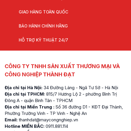
GIAO HÀNG TOÀN QUỐC
BẢO HÀNH CHÍNH HÃNG
HỖ TRỢ KỸ THUẬT 24/7
CÔNG TY TNHH SẢN XUẤT THƯƠNG MẠI VÀ
CÔNG NGHIỆP THÀNH ĐẠT
Địa chỉ tại Hà Nội:
34 Đường Láng - Ngã Tư Sở - Hà Nội
Địa chỉ tại TPHCM:
815/7 Hương Lộ 2 - phường Bình Trị
Đông A - quận Bình Tân - TPHCM
Địa chỉ tại Miền Trung :
Số 36 đường D1 - KĐT Đại Thành,
Phường Trường Vinh - TP Vinh - Nghệ An
Email:
thanhdat@maycongnghiep.vn
Hotline MIỀN BẮC:
0911.881.114