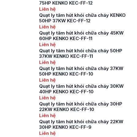
, hệ thống thông gió
75HP KENKO KEC-FF-12
giúp không khí luôn
Liên hệ
được lưu thông, hút
Quạt ly tâm hút khói chữa cháy KENKO
khói và duy trì an
50HP 37KW KEC-FF-12
toàn cho công trình.
Liên hệ
Tuy nhiên, nhiều
Quạt ly tâm hút khói chữa cháy 45KW
người dùng vẫn băn
60HP KENKO KEC-FF-11
khoăn không […]
Liên hệ
Quạt ly tâm hút khói chữa cháy 50HP
37KW KENKO KEC-FF-11
Liên hệ
Quạt ly tâm hút khói chữa cháy 37KW
50HP KENKO KEC-FF-10
Liên hệ
Quạt ly tâm hút khói chữa cháy 30KW
40HP KENKO KEC-FF-10
Liên hệ
Quạt ly tâm hút khói chữa cháy 30HP
22KW KENKO KEC-FF-10
Liên hệ
Quạt ly tâm hút khói chữa cháy 22KW
30HP KENKO KEC-FF-9
Liên hệ