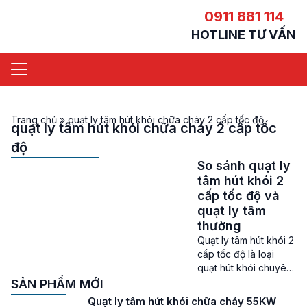
0911 881 114
HOTLINE TƯ VẤN
Trang chủ
»
quạt ly tâm hút khói chữa cháy 2 cấp tốc độ
quạt ly tâm hút khói chữa cháy 2 cấp tốc
độ
So sánh quạt ly
tâm hút khói 2
cấp tốc độ và
quạt ly tâm
thường
Quạt ly tâm hút khói 2
cấp tốc độ là loại
quạt hút khói chuyên
dụng được tin cậy ở
SẢN PHẨM MỚI
nhiều hệ thống PCCC
Quạt ly tâm hút khói chữa cháy 55KW