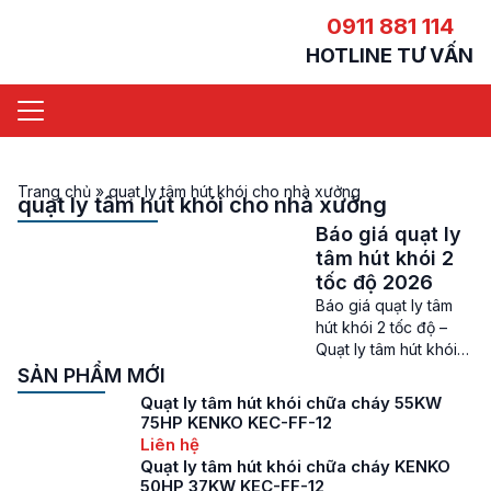
0911 881 114
HOTLINE TƯ VẤN
Trang chủ
»
quạt ly tâm hút khói cho nhà xưởng
quạt ly tâm hút khói cho nhà xưởng
Báo giá quạt ly
tâm hút khói 2
tốc độ 2026
Báo giá quạt ly tâm
hút khói 2 tốc độ –
Quạt ly tâm hút khói
hai tốc độ là một thiết
SẢN PHẨM MỚI
bị quan trọng trong
Quạt ly tâm hút khói chữa cháy 55KW
các hệ thống hút
75HP KENKO KEC-FF-12
khói, được thiết kế để
Liên hệ
nối qua các đường
Quạt ly tâm hút khói chữa cháy KENKO
ống dẫn hỗ trợ quá
50HP 37KW KEC-FF-12