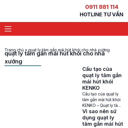
0911 881 114
HOTLINE TƯ VẤN
Trang chủ
»
quạt ly tâm gắn mái hút khói cho nhà xưởng
quạt ly tâm gắn mái hút khói cho nhà
xưởng
Cấu tạo của
quạt ly tâm gắn
mái hút khói
KENKO
Cấu tạo của quạt ly
tâm gắn mái hút khói
KENKO – Quạt ly tâm
Vì sao nên sử
gắn mái hút khói
KENKO là 1 trong
dụng quạt ly
những dòng quạt hút
tâm gắn mái hút