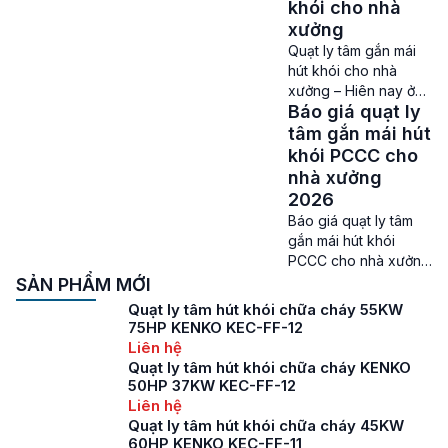
khói gắn mái chất
khói cho nhà
lượng được sử dụng
xưởng
ở rất nhiều hệ thống
Quạt ly tâm gắn mái
PCCC, hệ thống làm
hút khói cho nhà
mát, thông gió của
xưởng – Hiên nay ở
các nhà xưởng, kho
Báo giá quạt ly
các nhà xưởng, nhà
hàng, tòa nhà […]
máy sản xuất nhu cầu
tâm gắn mái hút
sử dụng và trang bị
khói PCCC cho
các thiết bị quạt
nhà xưởng
thông gió làm mát,
2026
quạt hút khói ngày
Báo giá quạt ly tâm
càng lớn. Chính vì thế
gắn mái hút khói
mà những thiết bị như
PCCC cho nhà xưởng
quạt ly tâm hút gắn
– Quạt ly tâm gắn mái
SẢN PHẨM MỚI
[…]
hút khói PCCC cho
Quạt ly tâm hút khói chữa cháy 55KW
nhà xưởng là quạt hút
75HP KENKO KEC-FF-12
công nghiệp chuyên
Liên hệ
dùng để hút khí thải,
Quạt ly tâm hút khói chữa cháy KENKO
lưu thông không khí,
50HP 37KW KEC-FF-12
hút hơi nóng, khói
Liên hệ
độc ở các nhà máy,
Quạt ly tâm hút khói chữa cháy 45KW
xưởng sản xuất. Báo
60HP KENKO KEC-FF-11