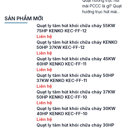
Quạt hướng trục hút
dùng để hút khói, khí
mái PCCC là gì? Quạt
nóng và duy trì môi
hướng trục hút mái
trường an toàn trong
PCCC là một loại quạt
SẢN PHẨM MỚI
các tình huống khẩn
công nghiệp chuyên
Quạt ly tâm hút khói chữa cháy 55KW
cấp khi có cháy xảy
dụng, được thiết kế
75HP KENKO KEC-FF-12
ra. […]
đặc biệt để phục vụ
Liên hệ
cho các hệ thống
Quạt ly tâm hút khói chữa cháy KENKO
Phòng cháy chữa
50HP 37KW KEC-FF-12
cháy, hệ thống thông
Liên hệ
gió. Loại quạt này có
Quạt ly tâm hút khói chữa cháy 45KW
thiết kế nhỏ gọn và
60HP KENKO KEC-FF-11
thường được lắp đặt
Liên hệ
[…]
Quạt ly tâm hút khói chữa cháy 50HP
37KW KENKO KEC-FF-11
Liên hệ
Quạt ly tâm hút khói chữa cháy 37KW
50HP KENKO KEC-FF-10
Liên hệ
Quạt ly tâm hút khói chữa cháy 30KW
40HP KENKO KEC-FF-10
Liên hệ
Quạt ly tâm hút khói chữa cháy 30HP