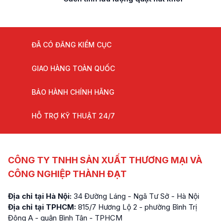
ĐÃ CÓ ĐĂNG KIỂM CỤC
GIAO HÀNG TOÀN QUỐC
BẢO HÀNH CHÍNH HÃNG
HỖ TRỢ KỸ THUẬT 24/7
CÔNG TY TNHH SẢN XUẤT THƯƠNG MẠI VÀ
CÔNG NGHIỆP THÀNH ĐẠT
Địa chỉ tại Hà Nội:
34 Đường Láng - Ngã Tư Sở - Hà Nội
Địa chỉ tại TPHCM:
815/7 Hương Lộ 2 - phường Bình Trị
Đông A - quận Bình Tân - TPHCM