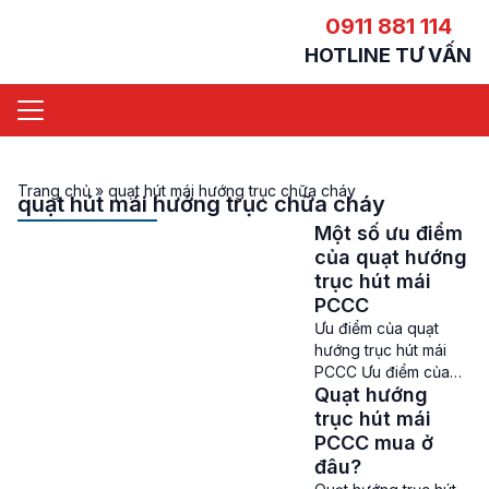
0911 881 114
HOTLINE TƯ VẤN
Trang chủ
»
quạt hút mái hướng trục chữa cháy
quạt hút mái hướng trục chữa cháy
Một số ưu điểm
của quạt hướng
trục hút mái
PCCC
Ưu điểm của quạt
hướng trục hút mái
PCCC Ưu điểm của
Quạt hướng
quạt hướng trục hút
mái PCCC – Quạt
trục hút mái
hướng trục hút mái
PCCC mua ở
PCCC là loại quạt
đâu?
hướng trục được