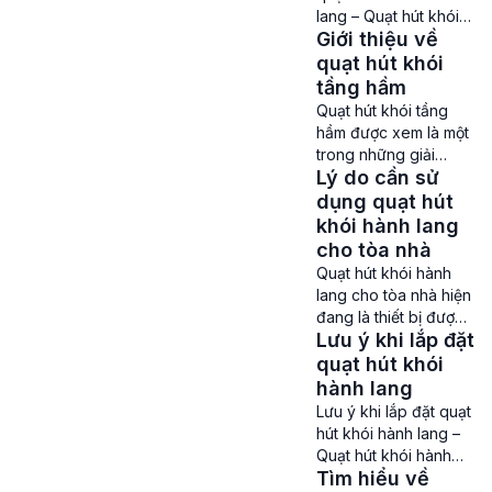
thông không khí của
lang – Quạt hút khói
các trung tâm thương
Giới thiệu về
hành lang hiện đang
mại lớn, tòa nhà cao
là một trong những
quạt hút khói
tầng, khu chung cư,
dòng quạt được sử
tầng hầm
xưởng […]
dụng phổ biến trong
Quạt hút khói tầng
các hệ thống Phòng
hầm được xem là một
cháy chữa cháy của
trong những giải
các khu chung cư,
Lý do cần sử
pháp quan trọng
tòa nhà cao tầng,
được sử dụng ở các
dụng quạt hút
trung tâm thương mại,
hệ thống thông gió,
khói hành lang
… Lưu ý khi sử […]
hút khói ở các khu
cho tòa nhà
vực có nguy cơ cháy
Quạt hút khói hành
cao như các tầng
lang cho tòa nhà hiện
hầm của tòa nhà,
đang là thiết bị được
gara ô tô,… Chức
Lưu ý khi lắp đặt
rất nhiều chủ đầu,
năng chính của quạt
nhà thầu khi xây
quạt hút khói
là làm sạch không
dụng các trung tâm
hành lang
khí, […]
thương mại, tòa nhà
Lưu ý khi lắp đặt quạt
cao tầng, khu chung
hút khói hành lang –
cư, tòa nhà văn
Quạt hút khói hành
phòng,… quan tâm.
Tìm hiểu về
lang được lắp đặt ở