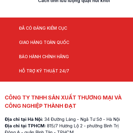
Cách tính lưu lượng quạt hút khói
ĐÃ CÓ ĐĂNG KIỂM CỤC
GIAO HÀNG TOÀN QUỐC
BẢO HÀNH CHÍNH HÃNG
HỖ TRỢ KỸ THUẬT 24/7
CÔNG TY TNHH SẢN XUẤT THƯƠNG MẠI VÀ
CÔNG NGHIỆP THÀNH ĐẠT
Địa chỉ tại Hà Nội:
34 Đường Láng - Ngã Tư Sở - Hà Nội
Địa chỉ tại TPHCM:
815/7 Hương Lộ 2 - phường Bình Trị
Đông A - quận Bình Tân - TPHCM