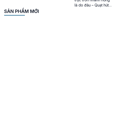
là do đâu – Quạt hút
khói hướng trục tròn
SẢN PHẨM MỚI
là 1 trong những loại
quạt hút khói thông
dụng đang được
trang bị sử dụng ở
các hệ thống PCCC,
thông gió của các
nhà máy, xưởng sản
xuất, khu công
nghiệp. Quạt hút khói
hướng […]