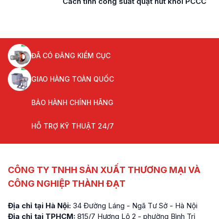
Cách tính công suất quạt hút khói PCCC
ĐÃ CÓ ĐĂNG KIỂM CỤC
GIAO HÀNG TOÀN QUỐC
BẢO HÀNH CHÍNH HÃNG
HỖ TRỢ KỸ THUẬT 24/7
CÔNG TY TNHH SẢN XUẤT THƯƠNG MẠI VÀ
CÔNG NGHIỆP THÀNH ĐẠT
Địa chỉ tại Hà Nội:
34 Đường Láng - Ngã Tư Sở - Hà Nội
Địa chỉ tại TPHCM:
815/7 Hương Lộ 2 - phường Bình Trị