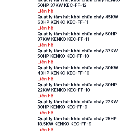
dùng để hút khói, khí
50HP 37KW KEC-FF-12
nóng và duy trì môi
Liên hệ
trường an toàn trong
Quạt ly tâm hút khói chữa cháy 45KW
các tình huống khẩn
60HP KENKO KEC-FF-11
cấp khi có cháy xảy
Liên hệ
ra. […]
Quạt ly tâm hút khói chữa cháy 50HP
37KW KENKO KEC-FF-11
Liên hệ
Quạt ly tâm hút khói chữa cháy 37KW
50HP KENKO KEC-FF-10
Liên hệ
Quạt ly tâm hút khói chữa cháy 30KW
40HP KENKO KEC-FF-10
Liên hệ
Quạt ly tâm hút khói chữa cháy 30HP
22KW KENKO KEC-FF-10
Liên hệ
Quạt ly tâm hút khói chữa cháy 22KW
30HP KENKO KEC-FF-9
Liên hệ
Quạt ly tâm hút khói chữa cháy 25HP
18.5KW KENKO KEC-FF-9
Liên hệ