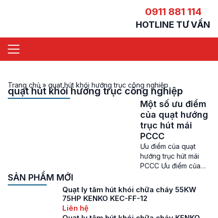
0911 881 114
HOTLINE TƯ VẤN
Trang chủ
»
quạt hút khói hướng trục công nghiệp
quạt hút khói hướng trục công nghiệp
Một số ưu điểm
của quạt hướng
trục hút mái
PCCC
Ưu điểm của quạt
hướng trục hút mái
PCCC Ưu điểm của
quạt hướng trục hút
SẢN PHẨM MỚI
mái PCCC – Quạt
Quạt ly tâm hút khói chữa cháy 55KW
hướng trục hút mái
75HP KENKO KEC-FF-12
PCCC là loại quạt
Liên hệ
hướng trục được
Quạt ly tâm hút khói chữa cháy KENKO