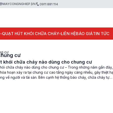
@MAYCONGNGHIEP.VN
0911 881 114
P
QUẠT HÚT KHÓI CHỮA CHÁY
LIÊN HỆ
BÁO GIÁ
TIN TỨC
ng cư
chung cư
t khói chữa cháy nào dùng cho chung cư
khói chữa cháy nào dùng cho chung cư – Trong những năm gần đây,
hỏa hoạn xảy ra tại chung cư cao tầng ngày càng nhiều, gây thiệt hạ
ng về người và tài sản. Bên cạnh hệ thống báo cháy, chữa cháy tự
iệc trang bị […]