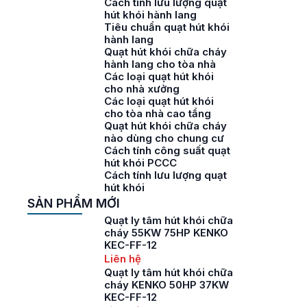
Cách tính lưu lượng quạt
hút khói hành lang
Tiêu chuẩn quạt hút khói
hành lang
Quạt hút khói chữa cháy
hành lang cho tòa nhà
Các loại quạt hút khói
cho nhà xưởng
Các loại quạt hút khói
cho tòa nhà cao tầng
Quạt hút khói chữa cháy
nào dùng cho chung cư
Cách tính công suất quạt
hút khói PCCC
Cách tính lưu lượng quạt
hút khói
SẢN PHẨM MỚI
Quạt ly tâm hút khói chữa
cháy 55KW 75HP KENKO
KEC-FF-12
Liên hệ
Quạt ly tâm hút khói chữa
cháy KENKO 50HP 37KW
KEC-FF-12