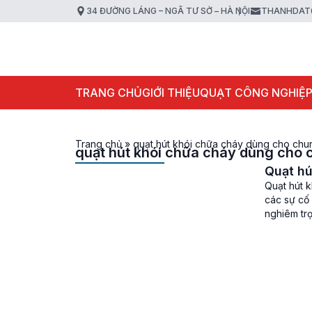
34 ĐƯỜNG LÁNG – NGÃ TƯ SỞ – HÀ NỘI
THANHDAT
TRANG CHỦ
GIỚI THIỆU
QUẠT CÔNG NGHIỆ
Trang chủ
»
quạt hút khói chữa cháy dùng cho chu
quạt hút khói chữa cháy dùng cho 
Quạt hú
Quạt hút 
các sự cố 
nghiêm trọ
động thì v