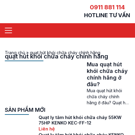
0911 881 114
HOTLINE TƯ VẤN
Trang chủ
»
quạt hút khói chữa cháy chính hãng
quạt hút khói chữa cháy chính hãng
Mua quạt hút
khói chữa cháy
chính hãng ở
đâu?
Mua quạt hút khói
chữa cháy chính
hãng ở đâu? Quạt hút
khói chữa cháy chính
SẢN PHẨM MỚI
hãng – Quạt hút khói
Quạt ly tâm hút khói chữa cháy 55KW
chữa cháy, quạt hút
75HP KENKO KEC-FF-12
khói PCCC là loại thiết
Liên hệ
bị vô cùng quan
Quạt ly tâm hút khói chữa cháy KENKO