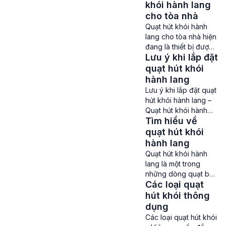
hệ thống thông gió,
khói hành lang
… Lưu ý khi sử […]
hút khói ở các khu
cho tòa nhà
vực có nguy cơ cháy
Quạt hút khói hành
cao như các tầng
lang cho tòa nhà hiện
hầm của tòa nhà,
đang là thiết bị được
gara ô tô,… Chức
Lưu ý khi lắp đặt
rất nhiều chủ đầu,
năng chính của quạt
nhà thầu khi xây
quạt hút khói
là làm sạch không
dụng các trung tâm
hành lang
khí, […]
thương mại, tòa nhà
Lưu ý khi lắp đặt quạt
cao tầng, khu chung
hút khói hành lang –
cư, tòa nhà văn
Quạt hút khói hành
phòng,… quan tâm.
Tìm hiểu về
lang được lắp đặt ở
Loại quạt này không
rất nhiều các hệ
quạt hút khói
chỉ được dùng để hút
thống thông gió và
hành lang
khói ở các hành lang
hút khói. Thế nhưng
Quạt hút khói hành
[…]
việc lắp đặt dòng
lang là một trong
quạt này sao cho
những dòng quạt bắt
đúng cách thì không
Các loại quạt
buộc phải trang bị
hẳn người dùng nào
vào các tòa nhà, khu
hút khói thông
cũng biết. Vì thế hãy
chung cư. Loại quạt
dụng
cùng chúng […]
này giúp thông gió,
Các loại quạt hút khói
hút khói và khí độc ra