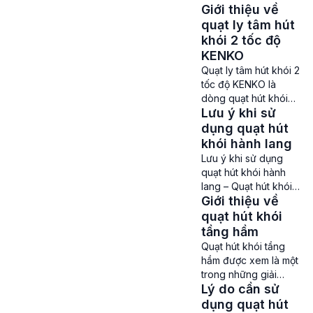
những khu vực tập
Giới thiệu về
Phòng cháy chữa
trung đông người như
cháy cũng như đảm
quạt ly tâm hút
trung tâm thương mại,
bảo việc lưu thông
khói 2 tốc độ
bệnh […]
không khí ở các nhà
KENKO
xưởng diễn ra hiệu
Quạt ly tâm hút khói 2
quả nhất thì không
tốc độ KENKO là
thể thiếu được các
dòng quạt hút khói
thiết bị như quạt hút
Lưu ý khi sử
được Công ty Thành
khói. Có rất nhiều loại
Đạt trực tiếp lắp ráp
dụng quạt hút
khác nhau […]
để phục vụ nhu cầu
khói hành lang
sử dụng ở các hệ
Lưu ý khi sử dụng
thông PCCC và lưu
quạt hút khói hành
thông không khí của
lang – Quạt hút khói
các trung tâm thương
Giới thiệu về
hành lang hiện đang
mại lớn, tòa nhà cao
là một trong những
quạt hút khói
tầng, khu chung cư,
dòng quạt được sử
tầng hầm
xưởng […]
dụng phổ biến trong
Quạt hút khói tầng
các hệ thống Phòng
hầm được xem là một
cháy chữa cháy của
trong những giải
các khu chung cư,
Lý do cần sử
pháp quan trọng
tòa nhà cao tầng,
được sử dụng ở các
dụng quạt hút
trung tâm thương mại,