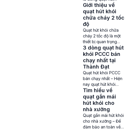
nhà cao tầng, trung
Giới thiệu về
công nghiệp có khả
tâm thương mại và
năng thông gió, hút
quạt hút khói
các xưởng sản xuất,
khói hiệu quả được
chữa cháy 2 tốc
[…]
nhiều nhà thầu, chủ
độ
đầu tư lựa chọn sử
Quạt hút khói chữa
dụng. Dòng quạt có ý
cháy 2 tốc độ là một
nghĩa vô cùng quan
thiết bị quan trọng
trọng đối với các nhà
3 dòng quạt hút
trong hệ thống PCCC
xưởng, xưởng sản
được sử dụng trong
khói PCCC bán
xuất, tòa nhà […]
các tòa nhà cao tầng,
chạy nhất tại
nhà xưởng, hầm gửi
Thành Đạt
xe và các khu vực có
Quạt hút khói PCCC
nguy cơ cháy nổ cao.
bán chạy nhất – Hiện
Để giúp mọi người có
nay quạt hút khói
thể hiểu rõ hơn về
Tìm hiểu về
PCCC không chỉ
dòng quạt này […]
được coi là một thiết
quạt gắn mái
bị quan trọng trong
hút khói cho
việc trang bị cho các
nhà xưởng
hệ thống phòng
Quạt gắn mái hút khói
chống cháy nổ ở các
cho nhà xưởng – Để
tòa nhà cao tầng,
đảm bảo an toàn về