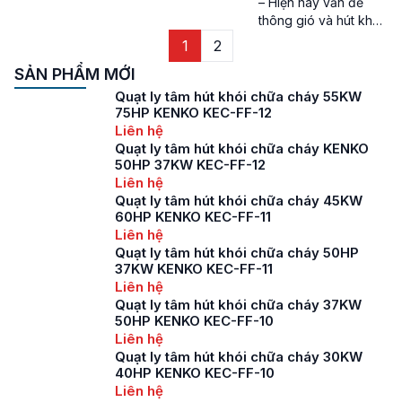
– Hiện nay vấn đề
ngoài, ngăn chặn
thông gió và hút khói
những nguy cơ tiềm
ngày càng được chú
1
2
ẩn khi cháy nổ. Tuy
trọng ở các khu công
nhiên để giúp mọi
SẢN PHẨM MỚI
nghiệp, các tòa nhà,
người có thể hiểu […]
khu dân cư,… chính vì
Quạt ly tâm hút khói chữa cháy 55KW
thế không thể thiếu
75HP KENKO KEC-FF-12
được các loại quạt
Liên hệ
hút khói. Các loại
Quạt ly tâm hút khói chữa cháy KENKO
50HP 37KW KEC-FF-12
quạt hút khói chữa
Liên hệ
cháy thông dụng
Quạt ly tâm hút khói chữa cháy 45KW
Quạt hút khói […]
60HP KENKO KEC-FF-11
Liên hệ
Quạt ly tâm hút khói chữa cháy 50HP
37KW KENKO KEC-FF-11
Liên hệ
Quạt ly tâm hút khói chữa cháy 37KW
50HP KENKO KEC-FF-10
Liên hệ
Quạt ly tâm hút khói chữa cháy 30KW
40HP KENKO KEC-FF-10
Liên hệ