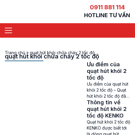
0911 881 114
HOTLINE TƯ VẤN
Trang chủ
»
quạt hút khói chữa cháy 2 tốc độ
quạt hút khói chữa cháy 2 tốc độ
Ưu điểm của
quạt hút khói 2
tốc độ
Ưu điểm của quạt hút
khói 2 tốc độ – Quạt
hút khói 2 tốc độ đã
Thông tin về
và đang trở thành 1
trong những lựa chọn
quạt hút khói 2
hàng đầu của rất
tốc độ KENKO
nhiều doanh nghiệp,
Quạt hút khói 2 tốc độ
nhà thầu, chủ đầu tư
KENKO được biết tới
khi xây dựng các tòa
là dòng quạt hút