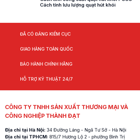
Cách tính lưu lượng quạt hút khói
ĐÃ CÓ ĐĂNG KIỂM CỤC
GIAO HÀNG TOÀN QUỐC
BẢO HÀNH CHÍNH HÃNG
HỖ TRỢ KỸ THUẬT 24/7
CÔNG TY TNHH SẢN XUẤT THƯƠNG MẠI VÀ
CÔNG NGHIỆP THÀNH ĐẠT
Địa chỉ tại Hà Nội:
34 Đường Láng - Ngã Tư Sở - Hà Nội
Địa chỉ tại TPHCM:
815/7 Hương Lộ 2 - phường Bình Trị