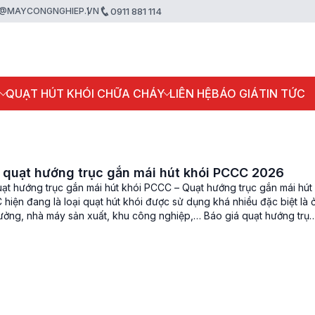
@MAYCONGNGHIEP.VN
0911 881 114
P
QUẠT HÚT KHÓI CHỮA CHÁY
LIÊN HỆ
BÁO GIÁ
TIN TỨC
 quạt hướng trục gắn mái hút khói PCCC 2026
uạt hướng trục gắn mái hút khói PCCC – Quạt hướng trục gắn mái hút
hiện đang là loại quạt hút khói được sử dụng khá nhiều đặc biệt là 
ưởng, nhà máy sản xuất, khu công nghiệp,… Báo giá quạt hướng trục
út khói PCCC […]