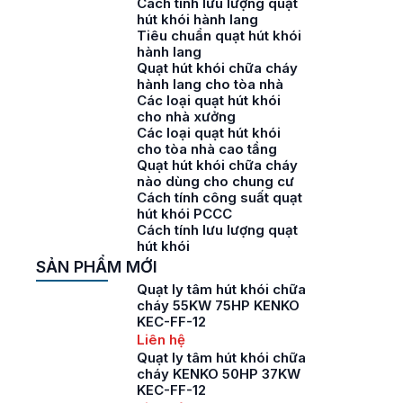
Cách tính lưu lượng quạt
hút khói hành lang
Tiêu chuẩn quạt hút khói
hành lang
Quạt hút khói chữa cháy
hành lang cho tòa nhà
Các loại quạt hút khói
cho nhà xưởng
Các loại quạt hút khói
cho tòa nhà cao tầng
Quạt hút khói chữa cháy
nào dùng cho chung cư
Cách tính công suất quạt
hút khói PCCC
Cách tính lưu lượng quạt
hút khói
SẢN PHẨM MỚI
Quạt ly tâm hút khói chữa
cháy 55KW 75HP KENKO
KEC-FF-12
Liên hệ
Quạt ly tâm hút khói chữa
cháy KENKO 50HP 37KW
KEC-FF-12