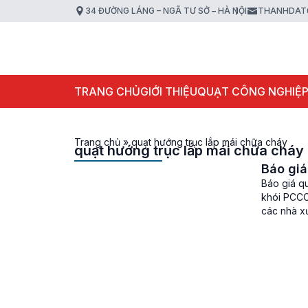
34 ĐƯỜNG LÁNG – NGÃ TƯ SỞ – HÀ NỘI
THANHDAT
TRANG CHỦ
GIỚI THIỆU
QUẠT CÔNG NGHIỆ
Trang chủ
»
quạt hướng trục lắp mái chữa cháy
quạt hướng trục lắp mái chữa cháy
Báo giá
Báo giá q
khói PCCC 
các nhà x
gắn mái h