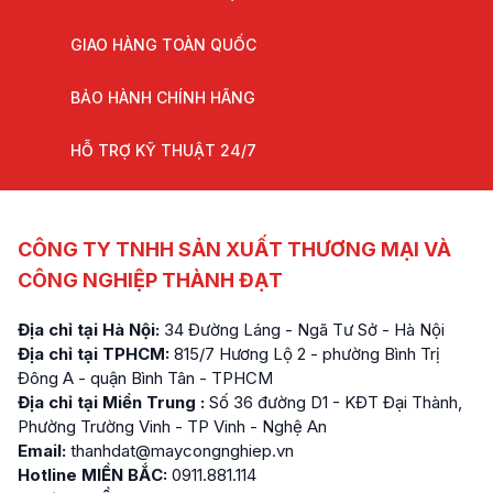
GIAO HÀNG TOÀN QUỐC
BẢO HÀNH CHÍNH HÃNG
HỖ TRỢ KỸ THUẬT 24/7
CÔNG TY TNHH SẢN XUẤT THƯƠNG MẠI VÀ
CÔNG NGHIỆP THÀNH ĐẠT
Địa chỉ tại Hà Nội:
34 Đường Láng - Ngã Tư Sở - Hà Nội
Địa chỉ tại TPHCM:
815/7 Hương Lộ 2 - phường Bình Trị
Đông A - quận Bình Tân - TPHCM
Địa chỉ tại Miền Trung :
Số 36 đường D1 - KĐT Đại Thành,
Phường Trường Vinh - TP Vinh - Nghệ An
Email:
thanhdat@maycongnghiep.vn
Hotline MIỀN BẮC:
0911.881.114