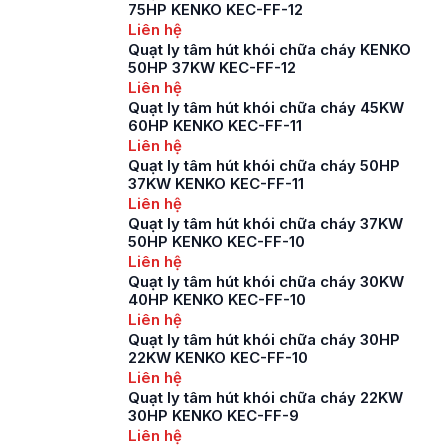
bởi Công ty Thành
75HP KENKO KEC-FF-12
Đạt để phục vụ nhu
Liên hệ
cầu thông gió, hút
Quạt ly tâm hút khói chữa cháy KENKO
khói, cấp khí tươi, xử
50HP 37KW KEC-FF-12
lý sự cố cháy nổ.
Liên hệ
Quạt được lắp đặt tại
Quạt ly tâm hút khói chữa cháy 45KW
cầu thang thoát hiểm,
60HP KENKO KEC-FF-11
hành lang, […]
Liên hệ
Quạt ly tâm hút khói chữa cháy 50HP
37KW KENKO KEC-FF-11
Liên hệ
Quạt ly tâm hút khói chữa cháy 37KW
50HP KENKO KEC-FF-10
Liên hệ
Quạt ly tâm hút khói chữa cháy 30KW
40HP KENKO KEC-FF-10
Liên hệ
Quạt ly tâm hút khói chữa cháy 30HP
22KW KENKO KEC-FF-10
Liên hệ
Quạt ly tâm hút khói chữa cháy 22KW
30HP KENKO KEC-FF-9
Liên hệ