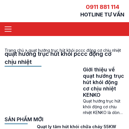
0911 881 114
HOTLINE TƯ VẤN
Trang chủ
»
quạt hướng trục hút khói pccc động cơ chịu nhiệt
quạt hướng trục hút khói pccc động cơ
chịu nhiệt
Giới thiệu về
quạt hướng trục
hút khói động
cơ chịu nhiệt
KENKO
Quạt hướng trục hút
khói động cơ chịu
nhiệt KENKO là dòng
quạt hút khói được
SẢN PHẨM MỚI
sản xuất và lắp ráp
Quạt ly tâm hút khói chữa cháy 55KW