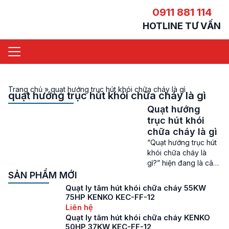
0911 881 114
HOTLINE TƯ VẤN
Trang chủ
»
quạt hướng trục hút khói chữa cháy là gì
quạt hướng trục hút khói chữa cháy là gì
Quạt hướng
trục hút khói
chữa cháy là gì
“Quạt hướng trục hút
khói chữa cháy là
gì?” hiện đang là câu
hỏi mà khá nhiều
SẢN PHẨM MỚI
khách hàng đang
Quạt ly tâm hút khói chữa cháy 55KW
quan tâm tới hiện nay.
75HP KENKO KEC-FF-12
Để đi tìm câu trả lời
Liên hệ
cho câu hỏi này, mọi
Quạt ly tâm hút khói chữa cháy KENKO
người hãy cùng
50HP 37KW KEC-FF-12