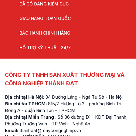
ĐÃ CÓ ĐĂNG KIỂM CỤC
GIAO HÀNG TOÀN QUỐC
BẢO HÀNH CHÍNH HÃNG
HỖ TRỢ KỸ THUẬT 24/7
CÔNG TY TNHH SẢN XUẤT THƯƠNG MẠI VÀ
CÔNG NGHIỆP THÀNH ĐẠT
Địa chỉ tại Hà Nội:
34 Đường Láng - Ngã Tư Sở - Hà Nội
Địa chỉ tại TPHCM:
815/7 Hương Lộ 2 - phường Bình Trị
Đông A - quận Bình Tân - TPHCM
Địa chỉ tại Miền Trung :
Số 36 đường D1 - KĐT Đại Thành,
Phường Trường Vinh - TP Vinh - Nghệ An
Email:
thanhdat@maycongnghiep.vn