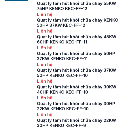
khói PCCC cho nhà
Quạt ly tâm hút khói chữa cháy 55KW
xưởng hiện được chia
75HP KENKO KEC-FF-12
ra thành 2 dòng quạt
Liên hệ
ly tâm gắn mái và
Quạt ly tâm hút khói chữa cháy KENKO
quạt hướng trục gắn
50HP 37KW KEC-FF-12
mái. Mỗi loại quạt sẽ
Liên hệ
có những đặc điểm
Quạt ly tâm hút khói chữa cháy 45KW
cấu tạo cùng thông
60HP KENKO KEC-FF-11
số khác […]
Liên hệ
Quạt ly tâm hút khói chữa cháy 50HP
37KW KENKO KEC-FF-11
Liên hệ
Quạt ly tâm hút khói chữa cháy 37KW
50HP KENKO KEC-FF-10
Liên hệ
Quạt ly tâm hút khói chữa cháy 30KW
40HP KENKO KEC-FF-10
Liên hệ
Quạt ly tâm hút khói chữa cháy 30HP
22KW KENKO KEC-FF-10
Liên hệ
Quạt ly tâm hút khói chữa cháy 22KW
30HP KENKO KEC-FF-9