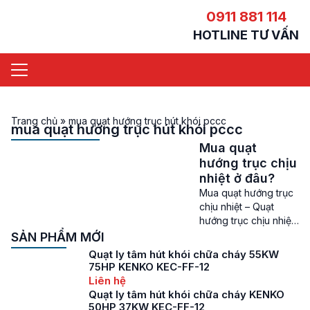
0911 881 114
HOTLINE TƯ VẤN
Trang chủ
»
mua quạt hướng trục hút khói pccc
mua quạt hướng trục hút khói pccc
Mua quạt
hướng trục chịu
nhiệt ở đâu?
Mua quạt hướng trục
chịu nhiệt – Quạt
hướng trục chịu nhiệt
là một trong những
SẢN PHẨM MỚI
giải pháp vô cùng
Quạt ly tâm hút khói chữa cháy 55KW
quan trọng và cần
75HP KENKO KEC-FF-12
thiết các hệ thống
Liên hệ
thoát hiểm tại các
Quạt ly tâm hút khói chữa cháy KENKO
hành lang, cầu thang
50HP 37KW KEC-FF-12