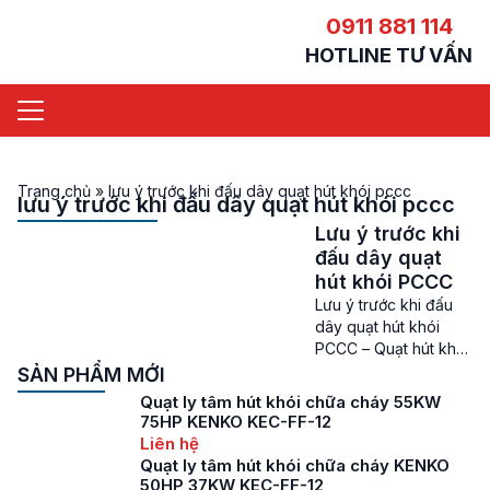
0911 881 114
HOTLINE TƯ VẤN
Trang chủ
»
lưu ý trước khi đấu dây quạt hút khói pccc
lưu ý trước khi đấu dây quạt hút khói pccc
Lưu ý trước khi
đấu dây quạt
hút khói PCCC
Lưu ý trước khi đấu
dây quạt hút khói
PCCC – Quạt hút khói
PCCC là dòng quạt
SẢN PHẨM MỚI
hút công nghiệp
Quạt ly tâm hút khói chữa cháy 55KW
chuyên dụng được
75HP KENKO KEC-FF-12
sử dụng để hút khói
Liên hệ
chữa cháy cho các
Quạt ly tâm hút khói chữa cháy KENKO
tòa nhà, nhà xưởng
50HP 37KW KEC-FF-12