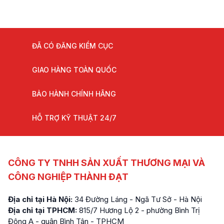
ĐÃ CÓ ĐĂNG KIỂM CỤC
GIAO HÀNG TOÀN QUỐC
BẢO HÀNH CHÍNH HÃNG
HỖ TRỢ KỸ THUẬT 24/7
CÔNG TY TNHH SẢN XUẤT THƯƠNG MẠI VÀ
CÔNG NGHIỆP THÀNH ĐẠT
Địa chỉ tại Hà Nội:
34 Đường Láng - Ngã Tư Sở - Hà Nội
Địa chỉ tại TPHCM:
815/7 Hương Lộ 2 - phường Bình Trị
Đông A - quận Bình Tân - TPHCM