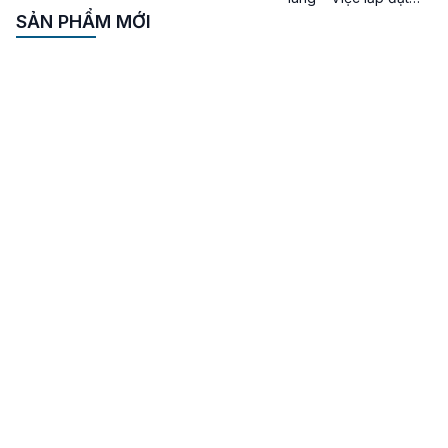
quạt hút khói hành
SẢN PHẨM MỚI
lang trong các tòa
nhà cao tầng và
chung cư là yếu tố
quan trọng, đảm bảo
an toàn cho cư dân
và tuân thủ các tiêu
chuẩn phòng cháy
chữa cháy. Lưu ý khi
lựa chọn […]