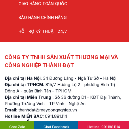
GIAO HÀNG TOÀN QUỐC
BẢO HÀNH CHÍNH HÃNG
HỖ TRỢ KỸ THUẬT 24/7
CÔNG TY TNHH SẢN XUẤT THƯƠNG MẠI VÀ
CÔNG NGHIỆP THÀNH ĐẠT
Địa chỉ tại Hà Nội:
34 Đường Láng - Ngã Tư Sở - Hà Nội
Địa chỉ tại TPHCM:
815/7 Hương Lộ 2 - phường Bình Trị
Đông A - quận Bình Tân - TPHCM
Địa chỉ tại Miền Trung :
Số 36 đường D1 - KĐT Đại Thành,
Phường Trường Vinh - TP Vinh - Nghệ An
Email:
thanhdat@maycongnghiep.vn
Hotline MIỀN BẮC:
0911.881.114
Hotline MIỀN NAM:
0909.152.999
Chat Zalo
Chat Facebook
Hotline: 0911881114