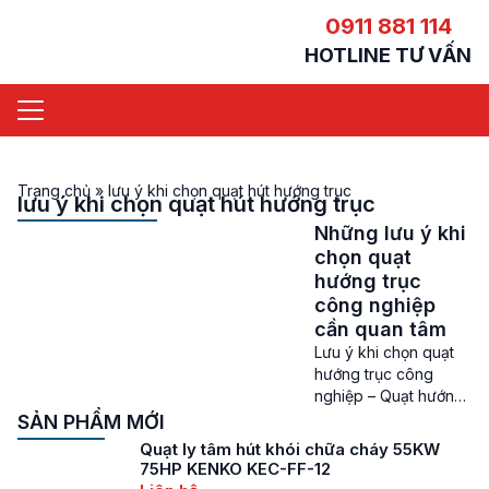
0911 881 114
HOTLINE TƯ VẤN
Trang chủ
»
lưu ý khi chọn quạt hút hướng trục
lưu ý khi chọn quạt hút hướng trục
Những lưu ý khi
chọn quạt
hướng trục
công nghiệp
cần quan tâm
Lưu ý khi chọn quạt
hướng trục công
nghiệp – Quạt hướng
trục công nghiệp là
SẢN PHẨM MỚI
thiết bị quan trọng
Quạt ly tâm hút khói chữa cháy 55KW
trong các hệ thống
75HP KENKO KEC-FF-12
thông gió, làm mát và