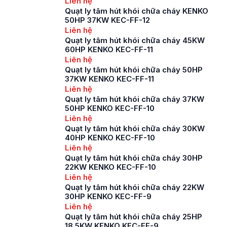
Liên hệ
xử lý không khí của
Quạt ly tâm hút khói chữa cháy KENKO
nhà xưởng, tầng hầm
50HP 37KW KEC-FF-12
và các không gian có
Liên hệ
diện tích lớn. Những
Quạt ly tâm hút khói chữa cháy 45KW
lưu ý khi chọn quạt
60HP KENKO KEC-FF-11
hướng trục công […]
Liên hệ
Quạt ly tâm hút khói chữa cháy 50HP
37KW KENKO KEC-FF-11
Liên hệ
Quạt ly tâm hút khói chữa cháy 37KW
50HP KENKO KEC-FF-10
Liên hệ
Quạt ly tâm hút khói chữa cháy 30KW
40HP KENKO KEC-FF-10
Liên hệ
Quạt ly tâm hút khói chữa cháy 30HP
22KW KENKO KEC-FF-10
Liên hệ
Quạt ly tâm hút khói chữa cháy 22KW
30HP KENKO KEC-FF-9
Liên hệ
Quạt ly tâm hút khói chữa cháy 25HP
18.5KW KENKO KEC-FF-9