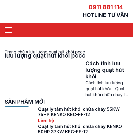
0911 881 114
HOTLINE TƯ VẤN
Trang chủ
»
lưu lượng quạt hút khói pccc
lưu lượng quạt hút khói pccc
Cách tính lưu
lượng quạt hút
khói
Cách tính lưu lượng
quạt hút khói – Quạt
hút khói chữa cháy là
một trong những thiết
SẢN PHẨM MỚI
bị vô cùng quan
Quạt ly tâm hút khói chữa cháy 55KW
trọng trong các hệ
75HP KENKO KEC-FF-12
thống thông gió, hút
Liên hệ
khói để giúp đảm bảo
Quạt ly tâm hút khói chữa cháy KENKO
không khí luôn được
50HP 37KW KEC-FF-12