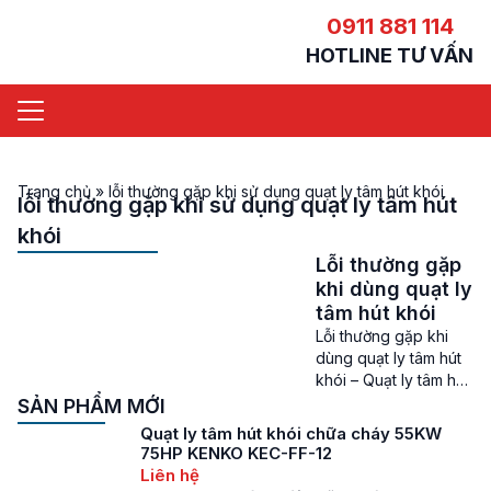
0911 881 114
HOTLINE TƯ VẤN
Trang chủ
»
lỗi thường gặp khi sử dụng quạt ly tâm hút khói
lỗi thường gặp khi sử dụng quạt ly tâm hút
khói
Lỗi thường gặp
khi dùng quạt ly
tâm hút khói
Lỗi thường gặp khi
dùng quạt ly tâm hút
khói – Quạt ly tâm hút
khói là loại quạt khá
SẢN PHẨM MỚI
được ưa chuộng ở
Quạt ly tâm hút khói chữa cháy 55KW
các công trình hút
75HP KENKO KEC-FF-12
khói, lưu thông không
Liên hệ
khí. Dòng quạt này có