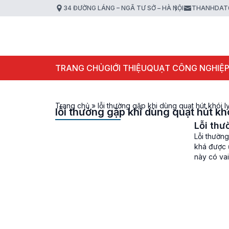
34 ĐƯỜNG LÁNG – NGÃ TƯ SỞ – HÀ NỘI
THANHDAT
TRANG CHỦ
GIỚI THIỆU
QUẠT CÔNG NGHIỆ
Trang chủ
»
lỗi thường gặp khi dùng quạt hút khói l
lỗi thường gặp khi dùng quạt hút kh
Lỗi thư
Lỗi thường
khá được 
này có vai
làm […]