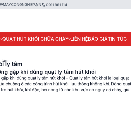
@MAYCONGNGHIEP.VN
0911 881 114
P
QUẠT HÚT KHÓI CHỮA CHÁY
LIÊN HỆ
BÁO GIÁ
TIN TỨC
y tâm
ói ly tâm
ờng gặp khi dùng quạt ly tâm hút khói
 gặp khi dùng quạt ly tâm hút khói – Quạt ly tâm hút khói là loại quạt
ưa chuộng ở các công trình hút khói, lưu thông không khí. Dòng quạ
 trò hút khói, khí độc, hơi nóng từ các khu vực có nguy cơ cháy, giú