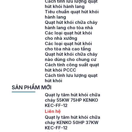
Cách tính lưu lượng quạt
hút khói hành lang
Tiêu chuẩn quạt hút khói
hành lang
Quạt hút khói chữa cháy
hành lang cho tòa nhà
Các loại quạt hút khói
cho nhà xưởng
Các loại quạt hút khói
cho tòa nhà cao tầng
Quạt hút khói chữa cháy
nào dùng cho chung cư
Cách tính công suất quạt
hút khói PCCC
Cách tính lưu lượng quạt
hút khói
SẢN PHẨM MỚI
Quạt ly tâm hút khói chữa
cháy 55KW 75HP KENKO
KEC-FF-12
Liên hệ
Quạt ly tâm hút khói chữa
cháy KENKO 50HP 37KW
KEC-FF-12