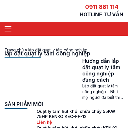
0911 881 114
HOTLINE TƯ VẤN
Trang chủ
»
lắp đặt quạt ly tâm công nghiệp
lắp đặt quạt ly tâm công nghiệp
Hướng dẫn lắp
đặt quạt ly tâm
công nghiệp
đúng cách
Lắp đặt quạt ly tâm
công nghiệp – Như
mọi người đã biết thì ở
các thống thông gió,
SẢN PHẨM MỚI
xử lý khí thải và điều
Quạt ly tâm hút khói chữa cháy 55KW
hòa không khí tại các
75HP KENKO KEC-FF-12
nhà máy, xưởng sản
Liên hệ
xuất, công trình xây
Quạt ly tâm hút khói chữa cháy KENKO