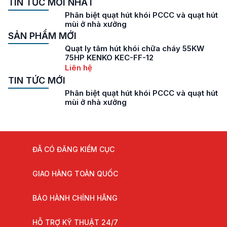
TIN TỨC MỚI NHẤT
luôn được chú trọng,
Phân biệt quạt hút khói PCCC và quạt hút
chính vì thế việc trang
mùi ở nhà xưởng
bị và lắp đặt hệ thống
SẢN PHẨM MỚI
quạt hút khói càng
được […]
Quạt ly tâm hút khói chữa cháy 55KW
75HP KENKO KEC-FF-12
Liên hệ
TIN TỨC MỚI
Phân biệt quạt hút khói PCCC và quạt hút
mùi ở nhà xưởng
ĐÃ CÓ ĐĂNG KIỂM CỤC
GIAO HÀNG TOÀN QUỐC
BẢO HÀNH CHÍNH HÃNG
HỖ TRỢ KỸ THUẬT 24/7