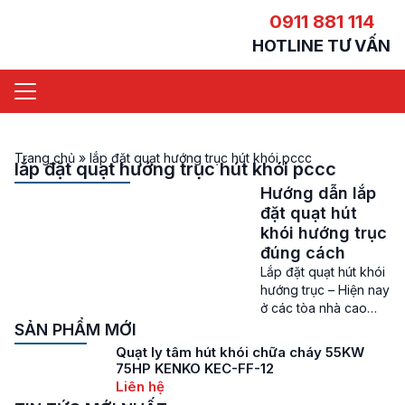
0911 881 114
HOTLINE TƯ VẤN
Trang chủ
»
lắp đặt quạt hướng trục hút khói pccc
lắp đặt quạt hướng trục hút khói pccc
Hướng dẫn lắp
đặt quạt hút
khói hướng trục
đúng cách
Lắp đặt quạt hút khói
hướng trục – Hiện nay
ở các tòa nhà cao
tầng, trung tâm
SẢN PHẨM MỚI
thương mại, khu công
Quạt ly tâm hút khói chữa cháy 55KW
nghiệp, các nhà máy
75HP KENKO KEC-FF-12
sản xuất thì vấn để
Liên hệ
thông gió, hút khói