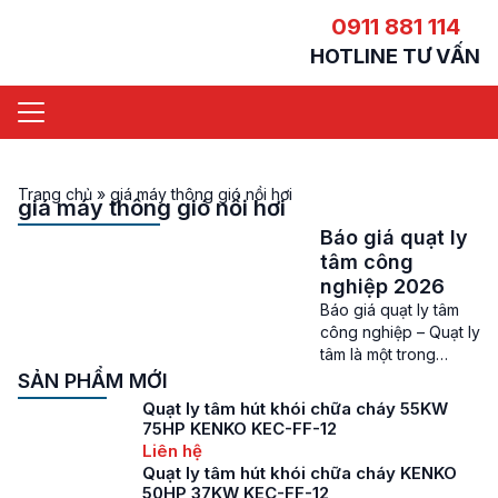
0911 881 114
HOTLINE TƯ VẤN
Trang chủ
»
giá máy thông gió nồi hơi
giá máy thông gió nồi hơi
Báo giá quạt ly
tâm công
nghiệp 2026
Báo giá quạt ly tâm
công nghiệp – Quạt ly
tâm là một trong
những thiết bị quan
SẢN PHẨM MỚI
trọng trong hệ thống
Quạt ly tâm hút khói chữa cháy 55KW
thông gió và xử lý
75HP KENKO KEC-FF-12
không khí của các
Liên hệ
nhà máy, xưởng sản
Quạt ly tâm hút khói chữa cháy KENKO
xuất, và các công
50HP 37KW KEC-FF-12