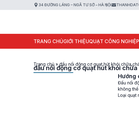
34 ĐƯỜNG LÁNG – NGÃ TƯ SỞ – HÀ NỘI
THANHDAT
TRANG CHỦ
GIỚI THIỆU
QUẠT CÔNG NGHIỆ
Trang chủ
»
đấu nối động cơ quạt hút khói chữa ch
đấu nối động cơ quạt hút khói chữa
Hướng d
Đấu nối độ
không thể 
Loại quạt
hút khói [