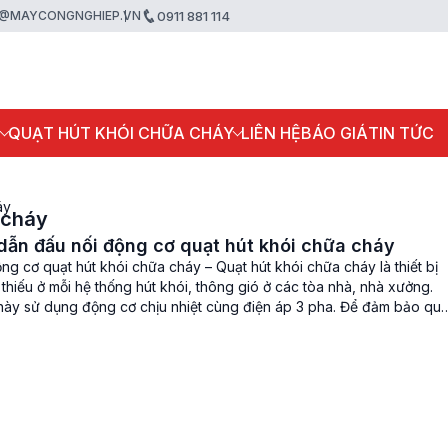
@MAYCONGNGHIEP.VN
0911 881 114
P
QUẠT HÚT KHÓI CHỮA CHÁY
LIÊN HỆ
BÁO GIÁ
TIN TỨC
áy
 cháy
ẫn đấu nối động cơ quạt hút khói chữa cháy
ng cơ quạt hút khói chữa cháy – Quạt hút khói chữa cháy là thiết bị
thiếu ở mỗi hệ thống hút khói, thông gió ở các tòa nhà, nhà xưởng.
 này sử dụng động cơ chịu nhiệt cùng điện áp 3 pha. Để đảm bảo quạ
…]