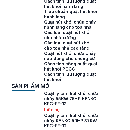
Cách tính lưu lượng quạt
hút khói hành lang
Tiêu chuẩn quạt hút khói
hành lang
Quạt hút khói chữa cháy
hành lang cho tòa nhà
Các loại quạt hút khói
cho nhà xưởng
Các loại quạt hút khói
cho tòa nhà cao tầng
Quạt hút khói chữa cháy
nào dùng cho chung cư
Cách tính công suất quạt
hút khói PCCC
Cách tính lưu lượng quạt
hút khói
SẢN PHẨM MỚI
Quạt ly tâm hút khói chữa
cháy 55KW 75HP KENKO
KEC-FF-12
Liên hệ
Quạt ly tâm hút khói chữa
cháy KENKO 50HP 37KW
KEC-FF-12