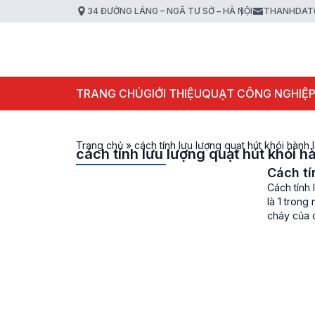
34 ĐƯỜNG LÁNG – NGÃ TƯ SỞ – HÀ NỘI
THANHDAT
TRANG CHỦ
GIỚI THIỆU
QUẠT CÔNG NGHIỆ
Trang chủ
»
cách tính lưu lượng quạt hút khói hành 
cách tính lưu lượng quạt hút khói h
Cách tí
Cách tính 
là 1 trong
cháy của c
toán lưu l