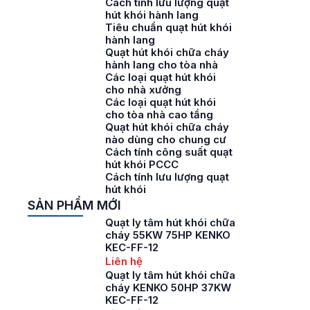
Cách tính lưu lượng quạt
hút khói hành lang
Tiêu chuẩn quạt hút khói
hành lang
Quạt hút khói chữa cháy
hành lang cho tòa nhà
Các loại quạt hút khói
cho nhà xưởng
Các loại quạt hút khói
cho tòa nhà cao tầng
Quạt hút khói chữa cháy
nào dùng cho chung cư
Cách tính công suất quạt
hút khói PCCC
Cách tính lưu lượng quạt
hút khói
SẢN PHẨM MỚI
Quạt ly tâm hút khói chữa
cháy 55KW 75HP KENKO
KEC-FF-12
Liên hệ
Quạt ly tâm hút khói chữa
cháy KENKO 50HP 37KW
KEC-FF-12