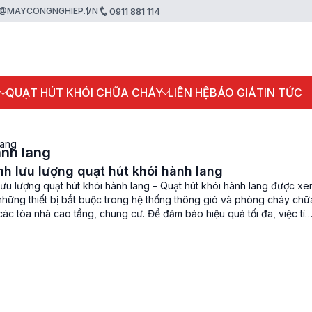
@MAYCONGNGHIEP.VN
0911 881 114
P
QUẠT HÚT KHÓI CHỮA CHÁY
LIÊN HỆ
BÁO GIÁ
TIN TỨC
lang
ành lang
nh lưu lượng quạt hút khói hành lang
lưu lượng quạt hút khói hành lang – Quạt hút khói hành lang được x
 những thiết bị bắt buộc trong hệ thống thông gió và phòng cháy chữ
ác tòa nhà cao tầng, chung cư. Để đảm bảo hiệu quả tối đa, việc tín
ượng […]