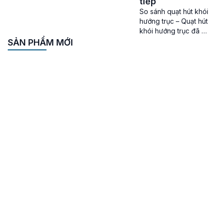
tiếp
So sánh quạt hút khói
hướng trục – Quạt hút
khói hướng trục đã và
đang là 1 trong những
SẢN PHẨM MỚI
loại quạt công nghiệp
chuyên dụng được tin
dùng ở các hệ thống
PCCC để hỗ trợ quá
trình xử lý khói, khí
độc khi có hỏa hoạn
xảy ra và thông gió
đảm bảo […]