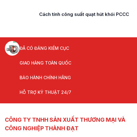
Cách tính công suất quạt hút khói PCCC
ĐÃ CÓ ĐĂNG KIỂM CỤC
GIAO HÀNG TOÀN QUỐC
BẢO HÀNH CHÍNH HÃNG
HỖ TRỢ KỸ THUẬT 24/7
CÔNG TY TNHH SẢN XUẤT THƯƠNG MẠI VÀ
CÔNG NGHIỆP THÀNH ĐẠT