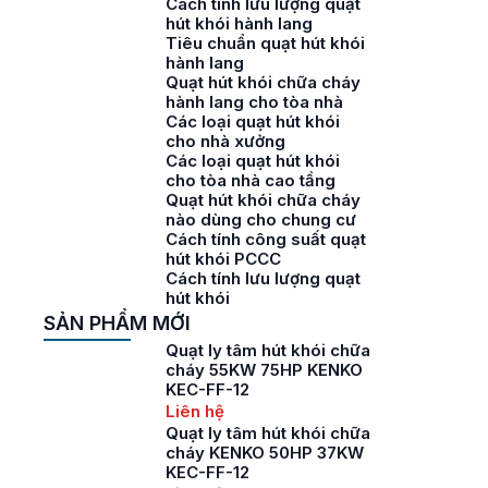
Cách tính lưu lượng quạt
hút khói hành lang
Tiêu chuẩn quạt hút khói
hành lang
Quạt hút khói chữa cháy
hành lang cho tòa nhà
Các loại quạt hút khói
cho nhà xưởng
Các loại quạt hút khói
cho tòa nhà cao tầng
Quạt hút khói chữa cháy
nào dùng cho chung cư
Cách tính công suất quạt
hút khói PCCC
Cách tính lưu lượng quạt
hút khói
SẢN PHẨM MỚI
Quạt ly tâm hút khói chữa
cháy 55KW 75HP KENKO
KEC-FF-12
Liên hệ
Quạt ly tâm hút khói chữa
cháy KENKO 50HP 37KW
KEC-FF-12