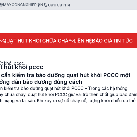
@MAYCONGNGHIEP.VN
0911 881 114
P
QUẠT HÚT KHÓI CHỮA CHÁY
LIÊN HỆ
BÁO GIÁ
TIN TỨC
út khói pccc
t hút khói pccc
 cần kiểm tra bảo dưỡng quạt hút khói PCCC một
ướng dẫn bảo dưỡng đúng cách
ần kiểm tra bảo dưỡng quạt hút khói PCCC – Trong các hệ thống
y chữa cháy, quạt hút khói PCCC giữ vai trò then chốt giúp bảo đả
nh mạng và tài sản. Khi xảy ra sự cố cháy nổ, lượng khói nhiều có thể
hở, giảm […]