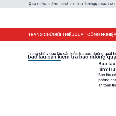
34 ĐƯỜNG LÁNG – NGÃ TƯ SỞ – HÀ NỘI
THANHDAT
TRANG CHỦ
GIỚI THIỆU
QUẠT CÔNG NGHIỆ
Trang chủ
»
bao lâu cần kiểm tra bảo dưỡng quạt h
bao lâu cần kiểm tra bảo dưỡng quạ
Bao lâu
lần? H
Bao lâu c
phòng chá
an toàn tí
gây ngạt t