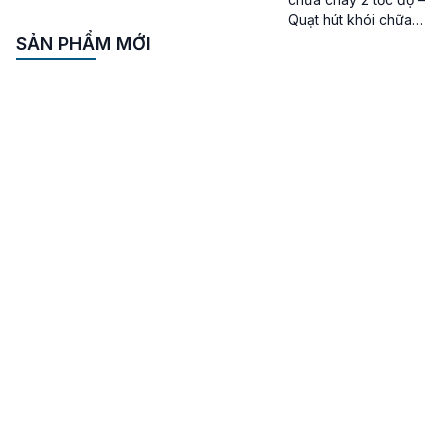
Quạt hút khói chữa
cháy 2 tốc độ là loại
SẢN PHẨM MỚI
quạt hút khói có khả
năng hoạt động linh
hoạt thay đổi tốc độ
được tin dùng ở rất
nhiều khu công
nghiệp, nhà máy lớn,
các nhà xưởng, tòa
nhà cao tầng. Báo
[…]