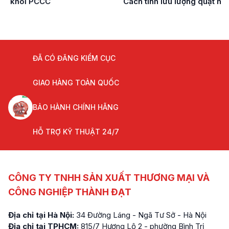
Cách tính lưu lượng quạt hút khói
ĐÃ CÓ ĐĂNG KIỂM CỤC
GIAO HÀNG TOÀN QUỐC
BẢO HÀNH CHÍNH HÃNG
HỖ TRỢ KỸ THUẬT 24/7
CÔNG TY TNHH SẢN XUẤT THƯƠNG MẠI VÀ
CÔNG NGHIỆP THÀNH ĐẠT
Địa chỉ tại Hà Nội:
34 Đường Láng - Ngã Tư Sở - Hà Nội
Địa chỉ tại TPHCM:
815/7 Hương Lộ 2 - phường Bình Trị