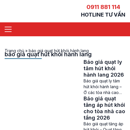
0911 881 114
HOTLINE TƯ VẤN
Trang chủ
»
báo giá quạt hút khói hành lang
báo giá quạt hút khói hành lang
Báo giá quạt ly
tâm hút khói
hành lang 2026
Báo giá quạt ly tâm
hút khói hành lang –
Ở các tòa nhà cao
Báo giá quạt
tầng, những khu
chung cư, trung tâm
tăng áp hút khói
thương mại, tòa nhà
cho tòa nhà cao
văn phòng hiện nay
tầng 2026
đều trang bị thiết bị
Báo giá quạt tăng áp
thông gió, hút khói
hút khói – Quạt tăng