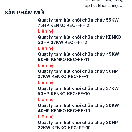
như quạt ly tâm hút
áp hút khói là một
khói hành làng để
trong những dòng
SẢN PHẨM MỚI
giúp bảo vệ an toàn
quạt công nghiệp
Quạt ly tâm hút khói chữa cháy 55KW
mọi người […]
không thể thiếu ở các
75HP KENKO KEC-FF-12
tòa nhà cao tầng,
Liên hệ
trung tâm thương mại,
Quạt ly tâm hút khói chữa cháy KENKO
khu chung cư, … Báo
50HP 37KW KEC-FF-12
giá quạt tăng áp hút
Liên hệ
khói, quạt hút khói
Quạt ly tâm hút khói chữa cháy 45KW
hành lang cho tòa
60HP KENKO KEC-FF-11
nhà cao tầng […]
Liên hệ
Quạt ly tâm hút khói chữa cháy 50HP
37KW KENKO KEC-FF-11
Liên hệ
Quạt ly tâm hút khói chữa cháy 37KW
50HP KENKO KEC-FF-10
Liên hệ
Quạt ly tâm hút khói chữa cháy 30KW
40HP KENKO KEC-FF-10
Liên hệ
Quạt ly tâm hút khói chữa cháy 30HP
22KW KENKO KEC-FF-10