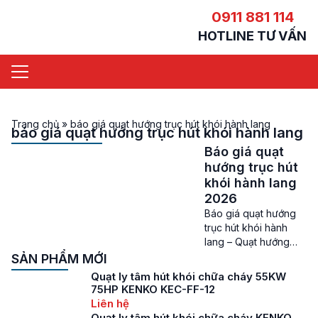
0911 881 114
HOTLINE TƯ VẤN
Trang chủ
»
báo giá quạt hướng trục hút khói hành lang
báo giá quạt hướng trục hút khói hành lang
Báo giá quạt
hướng trục hút
khói hành lang
2026
Báo giá quạt hướng
trục hút khói hành
lang – Quạt hướng
trục hút khói hành
SẢN PHẨM MỚI
lang là dòng quạt hút
Quạt ly tâm hút khói chữa cháy 55KW
khói được sử dụng
75HP KENKO KEC-FF-12
vào rất nhiều hệ
Liên hệ
thông cung cấp khí
Quạt ly tâm hút khói chữa cháy KENKO