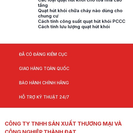
tầng
Quạt hút khói chữa cháy nào dùng cho
chung cư
Cách tính công suất quạt hút khói PCCC
Cách tính lưu lượng quạt hút khói
ĐÃ CÓ ĐĂNG KIỂM CỤC
GIAO HÀNG TOÀN QUỐC
BẢO HÀNH CHÍNH HÃNG
HỖ TRỢ KỸ THUẬT 24/7
CÔNG TY TNHH SẢN XUẤT THƯƠNG MẠI VÀ
CÔNG NGHIỆP THÀNH ĐẠT