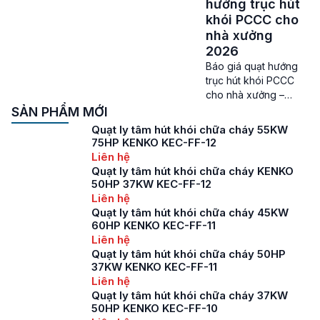
tròn hút khói PCCC là
hướng trục hút
loại quạt hút khói khá
khói PCCC cho
phổ biến ở các nhà
nhà xưởng
xưởng hiện nay. Thiết
2026
bị này không chỉ giúp
Báo giá quạt hướng
xử lý khói và khí độc
trục hút khói PCCC
trong các tình huống
cho nhà xưởng –
khẩn cấp mà còn
Quạt hướng trục hút
SẢN PHẨM MỚI
đảm […]
khói PCCC là một
Quạt ly tâm hút khói chữa cháy 55KW
trong những dòng
75HP KENKO KEC-FF-12
quạt hút công nghiệp
Liên hệ
được tin dùng ở rất
Quạt ly tâm hút khói chữa cháy KENKO
nhiều nhà xưởng hiện
50HP 37KW KEC-FF-12
nay. Báo giá quạt
Liên hệ
hướng trục hút khói
Quạt ly tâm hút khói chữa cháy 45KW
PCCC cho nhà xưởng
60HP KENKO KEC-FF-11
2026 Quạt hướng trục
Liên hệ
hút khói PCCC […]
Quạt ly tâm hút khói chữa cháy 50HP
37KW KENKO KEC-FF-11
Liên hệ
Quạt ly tâm hút khói chữa cháy 37KW
50HP KENKO KEC-FF-10