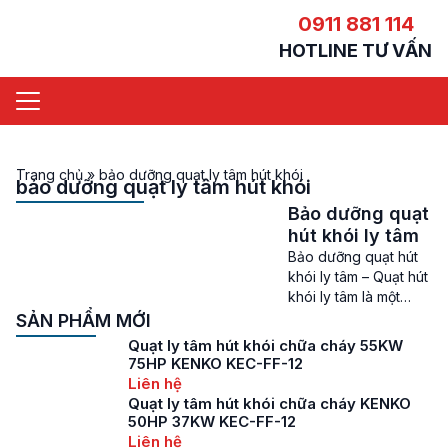
0911 881 114
HOTLINE TƯ VẤN
Trang chủ
»
bảo dưỡng quạt ly tâm hút khói
bảo dưỡng quạt ly tâm hút khói
Bảo dưỡng quạt
hút khói ly tâm
Bảo dưỡng quạt hút
khói ly tâm – Quạt hút
khói ly tâm là một
trong những thiết bị
SẢN PHẨM MỚI
quan trọng đối với
Quạt ly tâm hút khói chữa cháy 55KW
các hệ thống Phòng
75HP KENKO KEC-FF-12
cháy chữa cháy của
Liên hệ
các tòa nhà, trung
Quạt ly tâm hút khói chữa cháy KENKO
tâm thương mại và
50HP 37KW KEC-FF-12
các khu công nghiệp.
Liên hệ