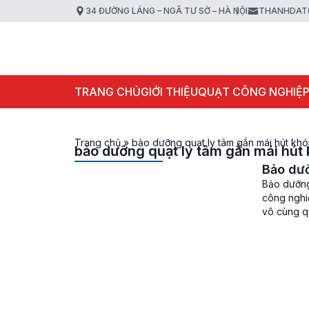
34 ĐƯỜNG LÁNG – NGÃ TƯ SỞ – HÀ NỘI
THANHDAT
TRANG CHỦ
GIỚI THIỆU
QUẠT CÔNG NGHIỆ
Trang chủ
»
bảo dưỡng quạt ly tâm gắn mái hút khó
bảo dưỡng quạt ly tâm gắn mái hút 
Bảo dưỡ
Bảo dưỡng
công nghiệ
vô cùng qu
thiết bị n