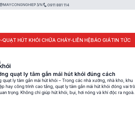
@MAYCONGNGHIEP.VN
0911 881 114
P
QUẠT HÚT KHÓI CHỮA CHÁY
LIÊN HỆ
BÁO GIÁ
TIN TỨC
i
khói
ng quạt ly tâm gắn mái hút khói đúng cách
 quạt ly tâm gắn mái hút khói – Trong các nhà xưởng, nhà kho, khu
p hay công trình cao tầng, quạt ly tâm gắn mái hút khói đóng vai tr
an trọng. Không chỉ giúp hút khói, bụi, hơi nóng và khí độc ra ngoài
ày còn […]