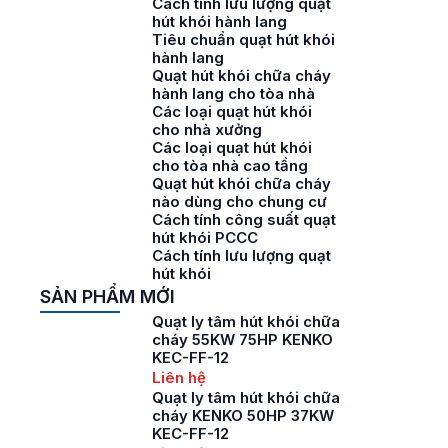
Cách tính lưu lượng quạt
hút khói hành lang
Tiêu chuẩn quạt hút khói
hành lang
Quạt hút khói chữa cháy
hành lang cho tòa nhà
Các loại quạt hút khói
cho nhà xưởng
Các loại quạt hút khói
cho tòa nhà cao tầng
Quạt hút khói chữa cháy
nào dùng cho chung cư
Cách tính công suất quạt
hút khói PCCC
Cách tính lưu lượng quạt
hút khói
SẢN PHẨM MỚI
Quạt ly tâm hút khói chữa
cháy 55KW 75HP KENKO
KEC-FF-12
Liên hệ
Quạt ly tâm hút khói chữa
cháy KENKO 50HP 37KW
KEC-FF-12