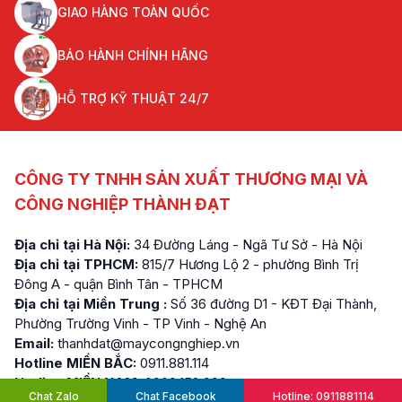
GIAO HÀNG TOÀN QUỐC
BẢO HÀNH CHÍNH HÃNG
HỖ TRỢ KỸ THUẬT 24/7
CÔNG TY TNHH SẢN XUẤT THƯƠNG MẠI VÀ
CÔNG NGHIỆP THÀNH ĐẠT
Địa chỉ tại Hà Nội:
34 Đường Láng - Ngã Tư Sở - Hà Nội
Địa chỉ tại TPHCM:
815/7 Hương Lộ 2 - phường Bình Trị
Đông A - quận Bình Tân - TPHCM
Địa chỉ tại Miền Trung :
Số 36 đường D1 - KĐT Đại Thành,
Phường Trường Vinh - TP Vinh - Nghệ An
Email:
thanhdat@maycongnghiep.vn
Hotline MIỀN BẮC:
0911.881.114
Hotline MIỀN NAM:
0909.152.999
Chat Zalo
Chat Facebook
Hotline: 0911881114