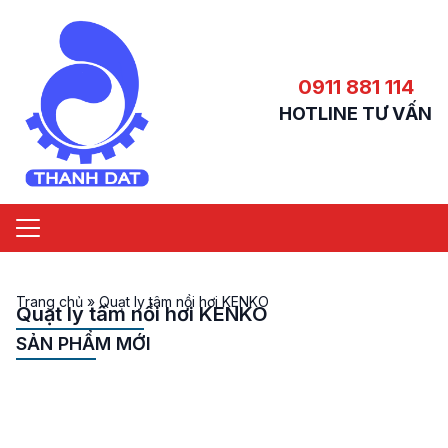
0911 881 114
HOTLINE TƯ VẤN
Trang chủ
»
Quạt ly tâm nồi hơi KENKO
Quạt ly tâm nồi hơi KENKO
SẢN PHẨM MỚI