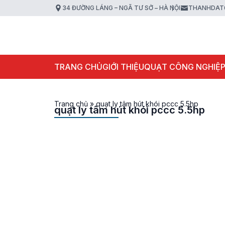
34 ĐƯỜNG LÁNG – NGÃ TƯ SỞ – HÀ NỘI
THANHDAT
TRANG CHỦ
GIỚI THIỆU
QUẠT CÔNG NGHIỆ
Trang chủ
»
quạt ly tâm hút khói pccc 5.5hp
quạt ly tâm hút khói pccc 5.5hp