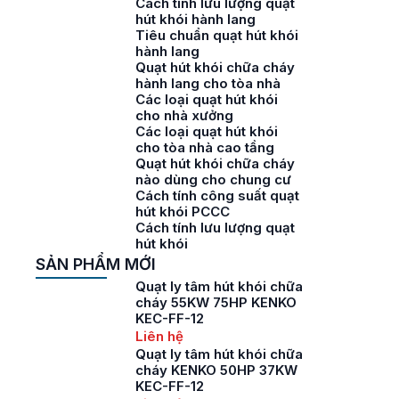
Cách tính lưu lượng quạt
hút khói hành lang
Tiêu chuẩn quạt hút khói
hành lang
Quạt hút khói chữa cháy
hành lang cho tòa nhà
Các loại quạt hút khói
cho nhà xưởng
Các loại quạt hút khói
cho tòa nhà cao tầng
Quạt hút khói chữa cháy
nào dùng cho chung cư
Cách tính công suất quạt
hút khói PCCC
Cách tính lưu lượng quạt
hút khói
SẢN PHẨM MỚI
Quạt ly tâm hút khói chữa
cháy 55KW 75HP KENKO
KEC-FF-12
Liên hệ
Quạt ly tâm hút khói chữa
cháy KENKO 50HP 37KW
KEC-FF-12