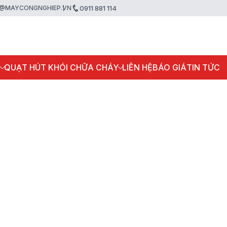
@MAYCONGNGHIEP.VN
0911 881 114
P
QUẠT HÚT KHÓI CHỮA CHÁY
LIÊN HỆ
BÁO GIÁ
TIN TỨC