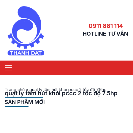
0911 881 114
HOTLINE TƯ VẤN
Trang chủ
»
quạt ly tâm hút khói pccc 2 tốc độ 7.5hp
quạt ly tâm hút khói pccc 2 tốc độ 7.5hp
SẢN PHẨM MỚI