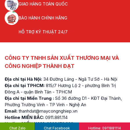
GIAO HÀNG TOÀN QUỐC
BẢO HÀNH CHÍNH HÃNG
HỖ TRỢ KỸ THUẬT 24/7
CÔNG TY TNHH SẢN XUẤT THƯƠNG MẠI VÀ
CÔNG NGHIỆP THÀNH ĐẠT
Địa chỉ tại Hà Nội:
34 Đường Láng - Ngã Tư Sở - Hà Nội
Địa chỉ tại TPHCM:
815/7 Hương Lộ 2 - phường Bình Trị
Đông A - quận Bình Tân - TPHCM
Địa chỉ tại Miền Trung :
Số 36 đường D1 - KĐT Đại Thành,
Phường Trường Vinh - TP Vinh - Nghệ An
Email:
thanhdat@maycongnghiep.vn
Hotline MIỀN BẮC:
0911.881.114
Hotline MIỀN NAM:
0909.152.999
Chat Zalo
Chat Facebook
Hotline: 0911881114