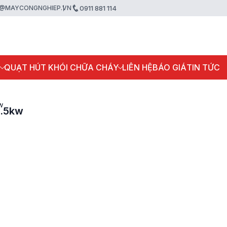
@MAYCONGNGHIEP.VN
0911 881 114
P
QUẠT HÚT KHÓI CHỮA CHÁY
LIÊN HỆ
BÁO GIÁ
TIN TỨC
w
5.5kw