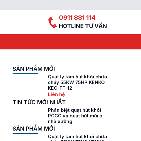
0911 881 114
HOTLINE TƯ VẤN
SẢN PHẨM MỚI
Quạt ly tâm hút khói chữa
cháy 55KW 75HP KENKO
KEC-FF-12
Liên hệ
TIN TỨC MỚI NHẤT
Phân biệt quạt hút khói
PCCC và quạt hút mùi ở
nhà xưởng
SẢN PHẨM MỚI
Quạt ly tâm hút khói chữa