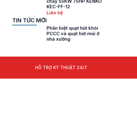
cháy 55KW 75HP KENKO
KEC-FF-12
Liên hệ
TIN TỨC MỚI
Phân biệt quạt hút khói
PCCC và quạt hút mùi ở
nhà xưởng
HỖ TRỢ KỸ THUẬT 24/7