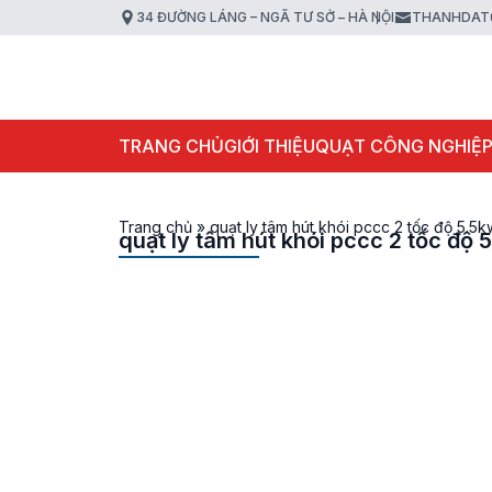
34 ĐƯỜNG LÁNG – NGÃ TƯ SỞ – HÀ NỘI
THANHDAT
TRANG CHỦ
GIỚI THIỆU
QUẠT CÔNG NGHIỆ
Trang chủ
»
quạt ly tâm hút khói pccc 2 tốc độ 5.5k
quạt ly tâm hút khói pccc 2 tốc độ 