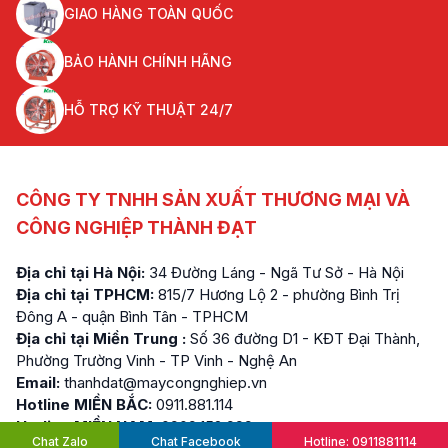
GIAO HÀNG TOÀN QUỐC
BẢO HÀNH CHÍNH HÃNG
HỖ TRỢ KỸ THUẬT 24/7
CÔNG TY TNHH SẢN XUẤT THƯƠNG MẠI VÀ
CÔNG NGHIỆP THÀNH ĐẠT
Địa chỉ tại Hà Nội:
34 Đường Láng - Ngã Tư Sở - Hà Nội
Địa chỉ tại TPHCM:
815/7 Hương Lộ 2 - phường Bình Trị
Đông A - quận Bình Tân - TPHCM
Địa chỉ tại Miền Trung :
Số 36 đường D1 - KĐT Đại Thành,
Phường Trường Vinh - TP Vinh - Nghệ An
Email:
thanhdat@maycongnghiep.vn
Hotline MIỀN BẮC:
0911.881.114
Hotline MIỀN NAM:
0909.152.999
Chat Zalo
Chat Facebook
Hotline: 0911881114