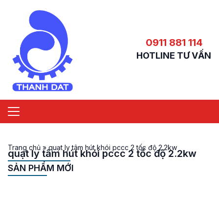
0911 881 114
HOTLINE TƯ VẤN
Trang chủ
»
quạt ly tâm hút khói pccc 2 tốc độ 2.2kw
quạt ly tâm hút khói pccc 2 tốc độ 2.2kw
SẢN PHẨM MỚI