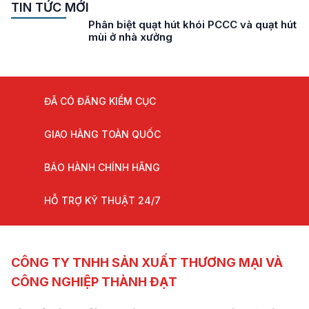
TIN TỨC MỚI
Phân biệt quạt hút khói PCCC và quạt hút
mùi ở nhà xưởng
ĐÃ CÓ ĐĂNG KIỂM CỤC
GIAO HÀNG TOÀN QUỐC
BẢO HÀNH CHÍNH HÃNG
HỖ TRỢ KỸ THUẬT 24/7
CÔNG TY TNHH SẢN XUẤT THƯƠNG MẠI VÀ
CÔNG NGHIỆP THÀNH ĐẠT