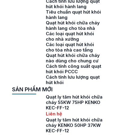
Cách tính lưu lượng quạt
hút khói hành lang
Tiêu chuẩn quạt hút khói
hành lang
Quạt hút khói chữa cháy
hành lang cho tòa nhà
Các loại quạt hút khói
cho nhà xưởng
Các loại quạt hút khói
cho tòa nhà cao tầng
Quạt hút khói chữa cháy
nào dùng cho chung cư
Cách tính công suất quạt
hút khói PCCC
Cách tính lưu lượng quạt
hút khói
SẢN PHẨM MỚI
Quạt ly tâm hút khói chữa
cháy 55KW 75HP KENKO
KEC-FF-12
Liên hệ
Quạt ly tâm hút khói chữa
cháy KENKO 50HP 37KW
KEC-FF-12