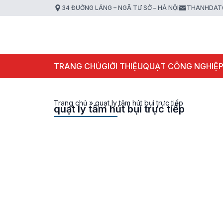
34 ĐƯỜNG LÁNG – NGÃ TƯ SỞ – HÀ NỘI
THANHDAT
TRANG CHỦ
GIỚI THIỆU
QUẠT CÔNG NGHIỆ
Trang chủ
»
quạt ly tâm hút bụi trực tiếp
quạt ly tâm hút bụi trực tiếp