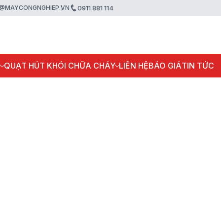
@MAYCONGNGHIEP.VN
0911 881 114
P
QUẠT HÚT KHÓI CHỮA CHÁY
LIÊN HỆ
BÁO GIÁ
TIN TỨC